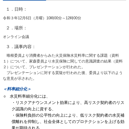
１．日時：
令和３年12月6日（月曜）10時00分～12時00分
２．場所：
オンライン会議
３．議事内容：
唯根委員より消費者からみた火災保険水災料率に関する課題（資料
１）について、家森委員より水災保険に関しての意識調査の結果（資料
２）について、プレゼンテーションが行われた。
プレゼンテーションに対する質疑が行われた後、委員より以下のよう
な意見が示された。
＜料率細分化＞
○ 水災料率細分化には、
・リスクアナウンスメント効果により、高リスク契約者のリス
ク認識の向上に資する、
・保険料負担の公平性の向上により、低リスク契約者の水災補
償離れを抑制し、社会全体としてのプロテクションを上げる効
果が期待される、