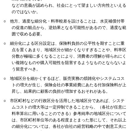
などの意義が認められ、社会にとって望ましい方向性といえる
のではないか。
○ 他方、過度な細分化・料率較差を設けることは、水災補償付帯
の促進の観点から、逆効果となる可能性があるので、適度な範
囲で収める必要。
○ 細分化による区分設定は、保険料負担の公平性を期すことに重
点を置くあまり、地域区分が細かくなりすぎることや、料率区
分数が極端に多くなることにより、消費者の理解が得られにく
い複雑なものや購入可能性を阻害するようなものとならないよ
う留意すべき。
○ 地域区分を細かくするほど、販売実務の煩雑化やシステムコス
トの増大が生じ、保険会社の事業経費にあたる付加保険料が上
昇し、結果的に顧客の負担が増加するおそれがある。
○ 市区町村などの行政区分を活用した地域区分であれば、システ
ムコストの増大等は一定抑制できることから、（各社が任意に
料率算出に用いることのできる）参考純率の地域区分について
は、市区町村単位等のある程度まとまった形にして、それ以上
の細分化については、各社が自社の経営戦略の中で創意工夫に