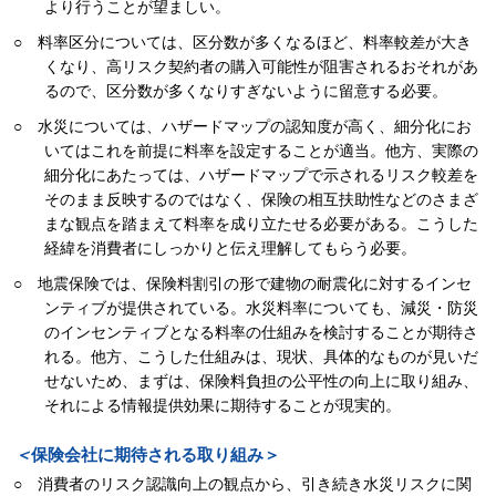
より行うことが望ましい。
○ 料率区分については、区分数が多くなるほど、料率較差が大き
くなり、高リスク契約者の購入可能性が阻害されるおそれがあ
るので、区分数が多くなりすぎないように留意する必要。
○ 水災については、ハザードマップの認知度が高く、細分化にお
いてはこれを前提に料率を設定することが適当。他方、実際の
細分化にあたっては、ハザードマップで示されるリスク較差を
そのまま反映するのではなく、保険の相互扶助性などのさまざ
まな観点を踏まえて料率を成り立たせる必要がある。こうした
経緯を消費者にしっかりと伝え理解してもらう必要。
○ 地震保険では、保険料割引の形で建物の耐震化に対するインセ
ンティブが提供されている。水災料率についても、減災・防災
のインセンティブとなる料率の仕組みを検討することが期待さ
れる。他方、こうした仕組みは、現状、具体的なものが見いだ
せないため、まずは、保険料負担の公平性の向上に取り組み、
それによる情報提供効果に期待することが現実的。
＜
保険会社に期待される取り組み＞
○ 消費者のリスク認識向上の観点から、引き続き水災リスクに関