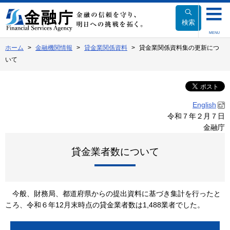
本
文
検索
へ
MENU
移
ホーム
金融機関情報
貸金業関係資料
貸金業関係資料集の更新につ
動
いて
English
令和７年２月７日
金融庁
貸金業者数について
今般、財務局、都道府県からの提出資料に基づき集計を行ったと
ころ、令和６年12月末時点の貸金業者数は1,488業者でした。