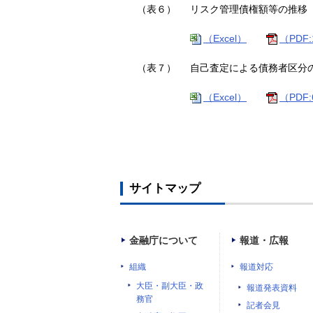
（表６）
リスク管理債権額等の推移
（Excel）
（PDF:
（表７）
自己査定による債務者区分
（Excel）
（PDF:
サイトマップ
金融庁について
報道・広報
組織
報道対応
大臣・副大臣・政
報道発表資料
務官
記者会見