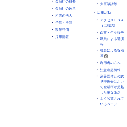
金融庁の概要
大臣談話等
金融庁の改革
広報活動
所管の法人
アクセスＦＳＡ
予算・決算
（広報誌）
政策評価
白書・年次報告
採用情報
職員による講演
等
職員による寄稿
等
利用者の方へ
注意喚起情報
業界団体との意
見交換会におい
て金融庁が提起
した主な論点
よく閲覧されて
いるページ