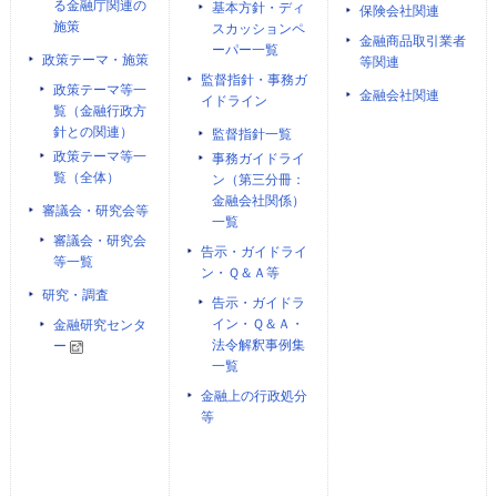
る金融庁関連の
基本方針・ディ
保険会社関連
施策
スカッションペ
金融商品取引業者
ーパー一覧
政策テーマ・施策
等関連
監督指針・事務ガ
政策テーマ等一
金融会社関連
イドライン
覧（金融行政方
針との関連）
監督指針一覧
政策テーマ等一
事務ガイドライ
覧（全体）
ン（第三分冊：
金融会社関係）
審議会・研究会等
一覧
審議会・研究会
告示・ガイドライ
等一覧
ン・Ｑ＆Ａ等
研究・調査
告示・ガイドラ
イン・Ｑ＆Ａ・
金融研究センタ
法令解釈事例集
ー
一覧
金融上の行政処分
等