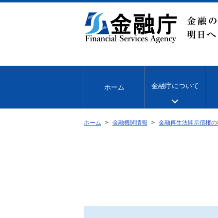
本
文
へ
移
動
金融庁について
ホーム
ホーム
金融機関情報
金融再生法開示債権の