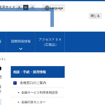
文字サイズ
大
中
小
Language
閉じる
Global Site
Financial Services Agency
アクセスＦＳＡ
報
国際関係情報
（広報誌）
Machine translation
English
ント）
相談・手続・採用情報
各種窓口のご案内
日
庁
金融サービス利用者相談室
金融行政モニター