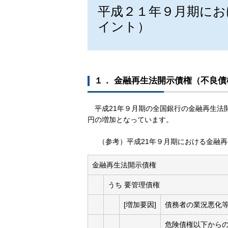
平成２１年９月期にお
イント）
１． 金融再生法開示債権（不良債
平成21年９月期の全国銀行の金融再生法開示
円の増加となっています。
（参考）平成21年９月期における金融
金融再生法開示債権
うち 要管理債権
[増加要因]
債務者の業況悪化
危険債権以下から