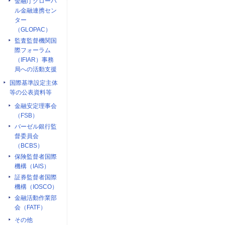
金融庁グローバ
ル金融連携セン
ター
（GLOPAC）
監査監督機関国
際フォーラム
（IFIAR）事務
局への活動支援
国際基準設定主体
等の公表資料等
金融安定理事会
（FSB）
バーゼル銀行監
督委員会
（BCBS）
保険監督者国際
機構（IAIS）
証券監督者国際
機構（IOSCO）
金融活動作業部
会（FATF）
その他