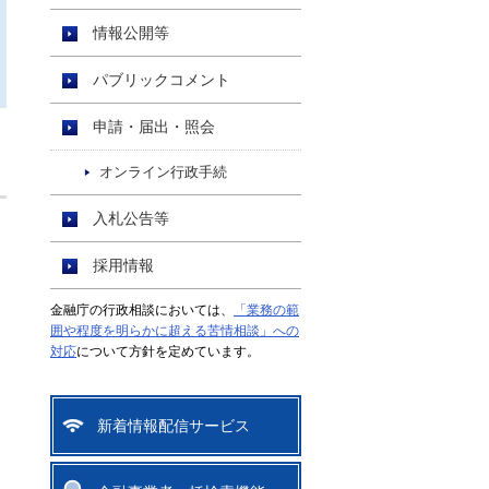
情報公開等
パブリックコメント
申請・届出・照会
オンライン行政手続
入札公告等
採用情報
金融庁の行政相談においては、
「業務の範
囲や程度を明らかに超える苦情相談」への
対応
について方針を定めています。
新着情報配信サービス