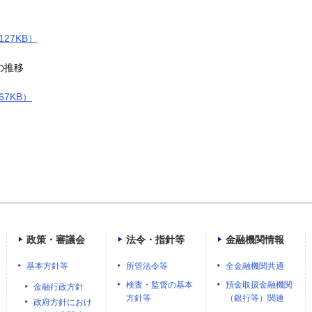
127KB）
の推移
67KB）
政策・審議会
法令・指針等
金融機関情報
基本方針等
所管法令等
全金融機関共通
検査・監督の基本
預金取扱金融機関
金融行政方針
方針等
（銀行等）関連
政府方針におけ