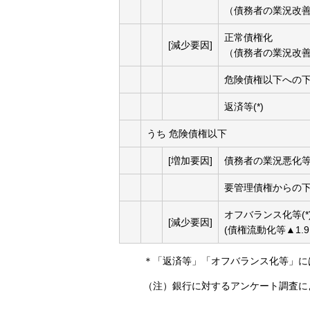
（債務者の業況改善0
正常債権化
[減少要因]
（債務者の業況改善▲
危険債権以下への
返済等(*)
うち 危険債権以下
[増加要因]
債務者の業況悪化
要管理債権からの
オフバランス化等(*
[減少要因]
(債権流動化等▲1.
＊「返済等」「オフバランス化等」に
（注）銀行に対するアンケート調査に