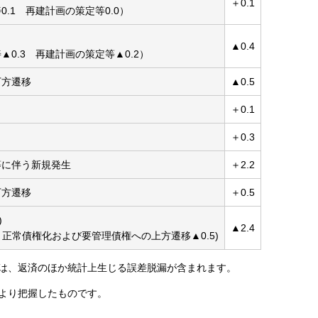
＋0.1
.1 再建計画の策定等0.0）
▲0.4
0.3 再建計画の策定等▲0.2）
下方遷移
▲0.5
＋0.1
＋0.3
等に伴う新規発生
＋2.2
下方遷移
＋0.5
)
▲2.4
9 正常債権化および要管理債権への上方遷移▲0.5)
は、返済のほか統計上生じる誤差脱漏が含まれます。
より把握したものです。