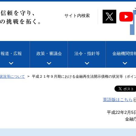
サイト内検索
報道・広報
政策・審議会
法令・指針等
金融機関情
状況等について
平成２１年９月期における金融再生法開示債権の状況等（ポイ
英語版はこちら
平成22年2月5
金融