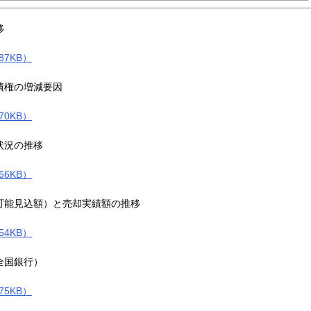
移
87KB）
債権の増減要因
70KB）
状況の推移
66KB）
可能見込額）と売却実績額の推移
54KB）
全国銀行）
75KB）