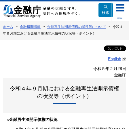
本
文
検索
へ
MENU
移
ホーム
金融機関情報
金融再生法開示債権の状況等について
令和４
動
年９月期における金融再生法開示債権の状況等（ポイント）
English
令和５年２月28日
金融庁
令和４年９月期における金融再生法開示債権
の状況等（ポイント）
○
金融再生法開示債権の状況