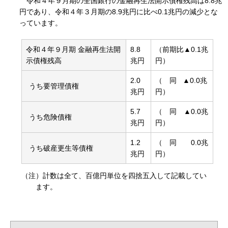
令和４年９月期の全国銀行の金融再生法開示債権残高は8.8兆
円であり、令和４年３月期の8.9兆円に比べ0.1兆円の減少とな
っています。
令和４年９月期 金融再生法開
8.8
（前期比▲0.1兆
示債権残高
兆円
円）
2.0
（
同 ▲0.0兆
うち要管理債権
兆円
円）
5.7
（
同
▲0.0兆
うち危険債権
兆円
円）
1.2
（
同
0.0兆
うち破産更生等債権
兆円
円）
（注）計数は全て、百億円単位を四捨五入して記載してい
ます。