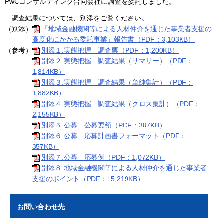
PwCコンサルティング合同会社に調査を委託しました。
調査結果については、別添をご覧ください。
（別添）
「地域金融機関等による人材仲介を通じた事業者支援の
高度化にかかる委託事業」報告書（PDF：3,103KB）
（参考）
別添１.実態把握 調査票（PDF：1,200KB）
別添２.実態把握 調査結果（サマリー）（PDF：
1,814KB）
別添３.実態把握 調査結果（単純集計）（PDF：
1,882KB）
別添４.実態把握 調査結果（クロス集計）（PDF：
2,155KB）
別添５.公募 公募要領（PDF：387KB）
別添６.公募 応募計画書フォーマット（PDF：
357KB）
別添７.公募 応募例（PDF：1,072KB）
別添８.地域金融機関等による人材仲介を通じた事業者
支援のポイント（PDF：15,219KB）
お問い合わせ先