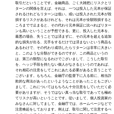
取引だということです。金融商品、ごく大雑把にリスクとリ
ターンの関係を言えば、それは、一つは投入した元本が保証
されるけれどもリターンは低い。或いは投入された元本が毀
損するリスクがあるけれども、それは元本が全額毀損すると
ころまでで止まると、その代わり元本保証に比べればリター
ンも高いということが予想できる。更に、投入した元本を、
最悪の場合、失うことでは済まずに、その元本を超える追加
的な損失が出る、元手をするだけでは済まないという商品も
あるわけで、その代わり成功したらリターンは非常に大きい
と。このような分類ができるのですが、この商品というの
は、第三の類型になるわけでございまして、こうした取引
を、ヘッジ手段を持たない個人がなさるというのであれば、
それ相応の注意をしてこれにあたる必要があると言うことで
ございます。もちろん、金融庁の監督下に入る前に、相当詐
欺的な商法があったというようなことがあったこともござい
まして、これについてはもちろん十分注意をしていただく必
要がありますが、そうではない真っ当な取引であっても極め
てリスクが高いということです。従いまして、個人投資家の
みなさんに対してまして、金融庁では、ホームページなどで
注意喚起をしております。例えば、取引に関して注意するべ