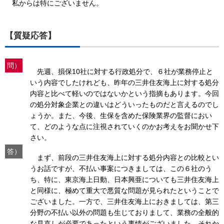
私からは特にございません。
【質疑応答】
問）
先週、損保10社に対する行政処分で、６社が業務停止と
いう内容でしたけれども、昨年の三井住友海上に対する処分
内容と比べて軽いのではないかという指摘もあります。今回
の処分対象企業との違いはどういったものだと言えるのでし
ょうか。また、今後、生保を含めた保険業界の監督におい
て、どのような点に注視されていくのかお考えをお聞かせ下
さい。
答）
まず、前段の三井住友海上に対する処分内容との比較とい
うお話ですが、不払い事案につきましては、この６社のう
ち、特に、東京海上日動、日本興亜についても三井住友海上
と同様に、極めて重大で悪質な問題が見られたということで
ございました。一方で、三井住友海上におきましては、第三
分野の不払い以外の問題も生じておりまして、業務の全般的
な見直しが必要であったという事情がございました。それか