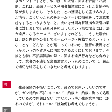
きポイントですとか、或いはこの取引に関する苦情・相談
例、これは、金融サービス利用者相談室にこうした苦情や相
談が参りますから、そうしたことの整理をして盛り込みまし
た情報、こういったものをホームページに掲載をして注意喚
起をするというようなこと。或いは外国為替証拠金取引の業
者に対しまして行政処分を発出したという様な場合には、法
令違反になるケースでございますけれども、こうした場合に
は、処分内容を公表してホームページへ掲載するというよう
なことを、どんなことが起こっているのか、監督の状況はど
うかというのを皆さんに周知できるようにしております。今
後とも特に不招請勧誘の禁止に関する違反行為なども含めま
して、業者の不適切な業務運営というものについては、厳正
で適切な対応をしていきたいと考えております。
問）
生命保険の不払いについて、改めてお伺いしたいのです
が、ガン特約の不払いについて、約款上、約款に則って処理
しているので問題はないはずだという声が生保業界内にはあ
るのですが、それについては如何お考えでしょうか。
答）