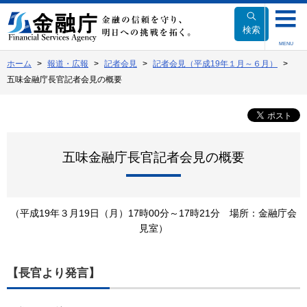
本
文
検索
へ
MENU
移
ホーム
報道・広報
記者会見
記者会見（平成19年１月～６月）
動
五味金融庁長官記者会見の概要
五味金融庁長官記者会見の概要
（平成19年３月19日（月）17時00分～17時21分 場所：金融庁会
見室）
【長官より発言】