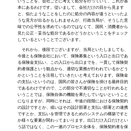
いうことを、会社ごとに考えて処分を行っていく、これが基
本にあるわけです。従いまして、会社だけの目から見ます
と、似たようなことをしたのに処分の内容が違うといったよ
うな見方が出るかもしれませんが、行政当局が、そうした意
味での公平性を求めているのではなくて、国民・消費者から
見た公正・妥当な処分であるかどうかということをチェック
しているということでございます。
それから、後段でございますが、当局といたしましても、
今後とも保険会社において、保険募集という入口と出口であ
る保険金支払い、この入口から出口までを、一貫して保険契
約者保護という観点から、適切な業務が行われているかどう
かということを注視していきたいと考えております。保険金
の支払いというのは、国民の皆さんが保険を掛ける最終目的
であるわけですので、この部分で不適切なことが行われると
いうことでは、保険自体の機能を果たしていないということ
になりますが、同時にそれは、中途の段階における保険契約
の設計ですとか、或いはその設計部署と支払い部署との連携
ですとか、支払いを管理できるためのシステムの構築ですと
か様々な要素が関わってまいります。出口だけ入口だけとい
う話ではなく、この一連のプロセス全体を、保険契約者を保