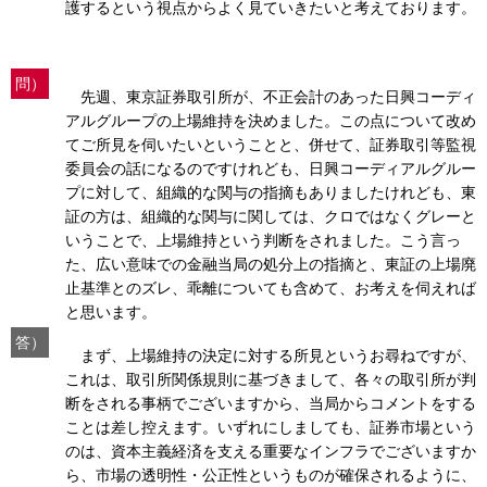
護するという視点からよく見ていきたいと考えております。
問）
先週、東京証券取引所が、不正会計のあった日興コーディ
アルグループの上場維持を決めました。この点について改め
てご所見を伺いたいということと、併せて、証券取引等監視
委員会の話になるのですけれども、日興コーディアルグルー
プに対して、組織的な関与の指摘もありましたけれども、東
証の方は、組織的な関与に関しては、クロではなくグレーと
いうことで、上場維持という判断をされました。こう言っ
た、広い意味での金融当局の処分上の指摘と、東証の上場廃
止基準とのズレ、乖離についても含めて、お考えを伺えれば
と思います。
答）
まず、上場維持の決定に対する所見というお尋ねですが、
これは、取引所関係規則に基づきまして、各々の取引所が判
断をされる事柄でございますから、当局からコメントをする
ことは差し控えます。いずれにしましても、証券市場という
のは、資本主義経済を支える重要なインフラでございますか
ら、市場の透明性・公正性というものが確保されるように、