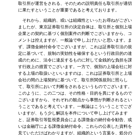
取引所が運営をされる、そのための説明責任も取引所が適切
に果たすということが重要であると考えております。
それから、組織的、或いは組織性といったお尋ねがござい
ましたが、東京証券取引所の決定自体は、取引所と個別上場
企業との契約に基づく個別案件の判断でございますから、コ
メントは控えますが、一般論で申し上げたいと思います。ま
ず、課徴金納付命令でございますが、これは証券取引法の規
定に基づいて、規制の実効性を確保するという行政目的の達
成のために、法令に違反するものに対して金銭的な負担を課
す行政上の措置でございます。一方で、個別の上場会社に対
する上場の取扱いといいますのは、これは証券取引所と上場
会社の間の上場契約に基づいて、取引所関係規則に照らし
て、取引所において判断をされるというものでございます。
このように、この二つは、その性格・目的を異にするもので
ございますから、それぞれの観点から事態が判断されるとい
うことであると考えています。一般論はこういうことでござ
いますが、もう少し解説を本件について申し上げてみます
と、証券取引等監視委員会による課徴金の納付命令勧告、或
いは金融庁による課徴金納付命令、これらの公表した資料を
見ていただけばわかりますが、組織的という言葉を、処分の