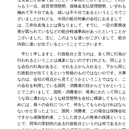
らもう一点、経営管理態勢、保険金支払管理態勢、いずれも
極めて不十分である、或いは不十分であるというところでご
ざいましたけれども、今回の処分対象の会社におきまして
は、三井住友海上とは異なりまして、すでに、一定の業務改
善が図られているなどの処分軽減事由があったということが
ございました。主に、このような違いがございまして、処分
内容に違いが出ているということでございます。
平たく申しますと、行政処分と言うのは、全く同じ行為が
行われるということは滅多にないのですけれども、同じよう
な会社の行為があると、それを上から入れると、下から同じ
行政処分が出てくるという性格のものではないのです。大事
なのは、会社の視点から見てどうかということではなく、こ
の会社を利用している国民・消費者の目からどうかというこ
とでございまして、国民・消費者が、将来にわたって同じよ
うな目に遭わないような経営態勢を会社に構築してもらうた
めには、個々の会社について、何をしてもらわなければなら
ないかと言ったように、国民・消費者、この場合は保険会社
ですから保険契約者、こうした皆さんの将来の保護というこ
とで、同等の実効性のある行政処分というのは何であるかと