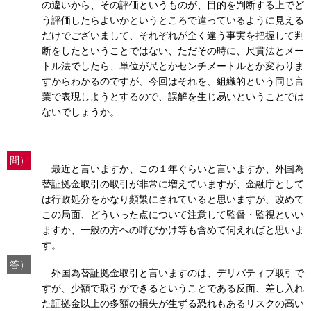
の違いから、その評価というものが、目的を判断する上でど
う評価したらよいかというところで違っているように見える
だけでございまして、それぞれが全く違う事実を把握して判
断をしたということではない、ただその時に、尺貫法とメー
トル法でしたら、単位が尺とかセンチメートルとか変わりま
すからわかるのですが、今回はそれを、組織的という同じ言
葉で表現しようとするので、誤解を生じ易いということでは
ないでしょうか。
問）
最近と言いますか、この１年ぐらいと言いますか、外国為
替証拠金取引の取引が非常に増えていますが、金融庁として
は行政処分をかなり頻繁にされていると思いますが、改めて
この局面、どういった点について注意して監督・監視といい
ますか、一般の方への呼びかけ等も含めて伺えればと思いま
す。
答）
外国為替証拠金取引と言いますのは、デリバティブ取引で
すが、少額で取引ができるということである反面、差し入れ
た証拠金以上の多額の損失が生ずる恐れもあるリスクの高い