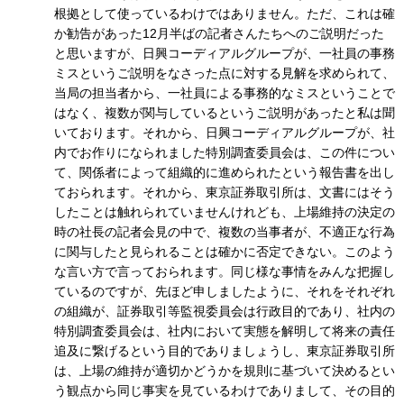
根拠として使っているわけではありません。ただ、これは確
か勧告があった12月半ばの記者さんたちへのご説明だった
と思いますが、日興コーディアルグループが、一社員の事務
ミスというご説明をなさった点に対する見解を求められて、
当局の担当者から、一社員による事務的なミスということで
はなく、複数が関与しているというご説明があったと私は聞
いております。それから、日興コーディアルグループが、社
内でお作りになられました特別調査委員会は、この件につい
て、関係者によって組織的に進められたという報告書を出し
ておられます。それから、東京証券取引所は、文書にはそう
したことは触れられていませんけれども、上場維持の決定の
時の社長の記者会見の中で、複数の当事者が、不適正な行為
に関与したと見られることは確かに否定できない。このよう
な言い方で言っておられます。同じ様な事情をみんな把握し
ているのですが、先ほど申しましたように、それをそれぞれ
の組織が、証券取引等監視委員会は行政目的であり、社内の
特別調査委員会は、社内において実態を解明して将来の責任
追及に繋げるという目的でありましょうし、東京証券取引所
は、上場の維持が適切かどうかを規則に基づいて決めるとい
う観点から同じ事実を見ているわけでありまして、その目的