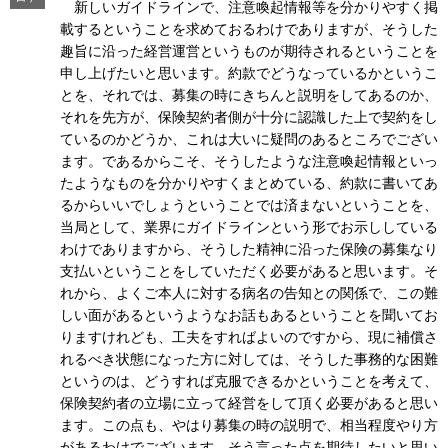
新しいガイドラインで、注意喚起情報等を分かりやすく掲
載するということを求めておるわけでありますが、そうした
趣旨に沿った経営運営というものが期待されるということを
申し上げたいと思います。約款でどうなっているかというこ
とを、それでは、募集の時にきちんと説明をしてあるのか、
それを先方が、保険契約者側が十分に認識した上で契約をし
ているのかどうか、これは大いに疑問のあるところでござい
ます。であるからこそ、そうしたような注意喚起情報といっ
たようなものを分かりやすくまとめている、約款に書いてあ
るからいいでしょうということでは済まないということを、
当局として、業界にガイドラインという形でお示ししている
わけでありますから、そうした精神に沿った保険の募集なり
支払いということをしていただく必要があると思います。そ
れから、よくご本人に対する病名の告知との関係で、この難
しい面があるというようなお話もあるということを聞いてお
りますけれども、工夫をすればよいのですから、現に補償さ
れるべき状態になった方に対しては、そうした事務的な困難
というのは、どうすれば克服できるかということを考えて、
保険契約者の立場に立って経営をして頂く必要があると思い
ます。この点も、やはり募集の時の説明で、相当程度やり方
があるわけでございます。そう言った点を期待したいと思い