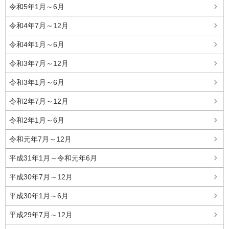
令和5年1月～6月
令和4年7月～12月
令和4年1月～6月
令和3年7月～12月
令和3年1月～6月
令和2年7月～12月
令和2年1月～6月
令和元年7月～12月
平成31年1月～令和元年6月
平成30年7月～12月
平成30年1月～6月
平成29年7月～12月