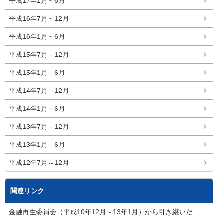
平成17年1月～6月
平成16年7月～12月
平成16年1月～6月
平成15年7月～12月
平成15年1月～6月
平成14年7月～12月
平成14年1月～6月
平成13年7月～12月
平成13年1月～6月
平成12年7月～12月
関連リンク
金融再生委員会（平成10年12月～13年1月）から引き継いだ