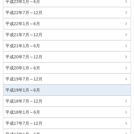
平成23年1月～6月
平成22年7月～12月
平成22年1月～6月
平成21年7月～12月
平成21年1月～6月
平成20年7月～12月
平成20年1月～6月
平成19年7月～12月
平成19年1月～6月
平成18年7月～12月
平成18年1月～6月
平成17年7月～12月