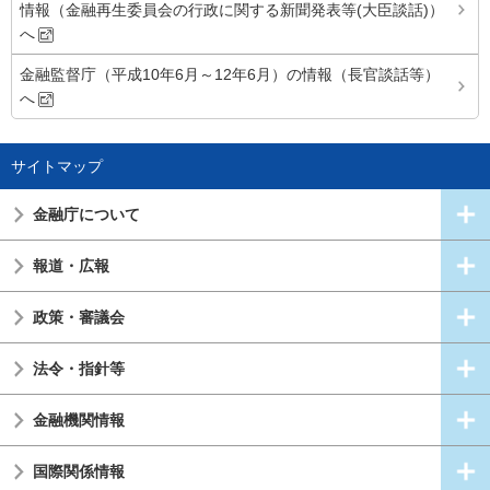
情報（金融再生委員会の行政に関する新聞発表等(大臣談話)）
へ
金融監督庁（平成10年6月～12年6月）の情報（長官談話等）
へ
サイトマップ
金融庁について
報道・広報
政策・審議会
法令・指針等
金融機関情報
国際関係情報