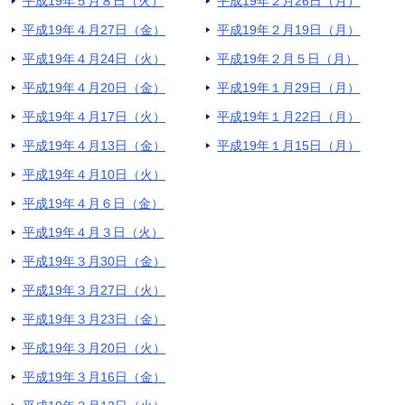
平成19年５月８日（火）
平成19年２月26日（月）
平成19年４月27日（金）
平成19年２月19日（月）
平成19年４月24日（火）
平成19年２月５日（月）
平成19年４月20日（金）
平成19年１月29日（月）
平成19年４月17日（火）
平成19年１月22日（月）
平成19年４月13日（金）
平成19年１月15日（月）
平成19年４月10日（火）
平成19年４月６日（金）
平成19年４月３日（火）
平成19年３月30日（金）
平成19年３月27日（火）
平成19年３月23日（金）
平成19年３月20日（火）
平成19年３月16日（金）