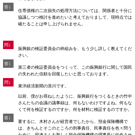
答）
住専債権の二次損失の処理方法については、関係者と十分に
協議しつつ検討を進めたいと考えておりまして、現時点では
確たることは申し上げられません。
問）
振興銀の検証委員会の枠組みを、もう少し詳しく教えてくだ
さい。
答）
第三者の検証委員会をつくって、この振興銀行に関して国民
の失われた信頼を回復したいと思っております。
問）
東洋経済新聞の浪川です。
以前、僕がお尋ねしたように、振興銀行をつくるときの竹中
さんたちの会議の議事録は、何もないわけですよね。何もな
くて何を検証するのですか。何を材料に検証するのですか。
答）
要するに、木村さんが経営者でしたから、預金保険機構で
は、きちんとそこのところの刑事責任、民事責任を色々問う
ために、田邉さんを新しく預金保険機構の理事長に任命させ