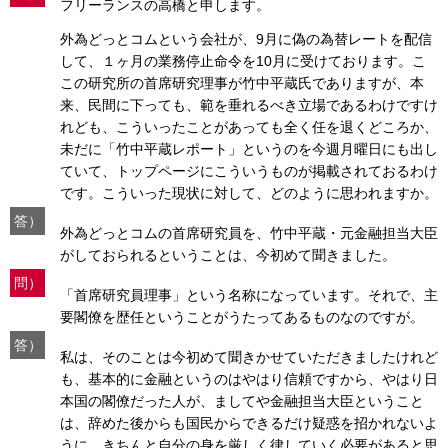
フリーランスの高橋と申します。
外為どっとコムという会社が、9月に偽の為替レートを配信
して、１ヶ月の業務停止命令を10月に受けております。こ
この研究所の首席研究理事が竹中平蔵氏でありますが、本
来、民間に下っても、範を垂れるべき立場であるわけですけ
れども、こういったことがあっても全く任を退くどころか、
未だに「竹中平蔵レポート」というのを今週月曜日にも出し
ていて、トップページにこういうものが掲載されておるわけ
です。こういった現状に対して、どのように思われますか。
答）
外為どっとコムの首席研究員を、竹中平蔵・元金融担当大臣
がしておられるということは、今初めて聞きました。
問）
「首席研究員理事」という名称になっています。それで、主
要閣僚を歴任ということがうたってあるものなのですが。
答）
私は、そのことは今初めて聞きかせていただきましたけれど
も、基本的に金融というのはやはり信頼ですから、やはり日
本国の閣僚だった人が、ましてや金融担当大臣ということ
は、辞めた後からも国民からできるだけ疑惑を招かれないよ
うに、きちんと自分の身を厳しく律していく必要があると思