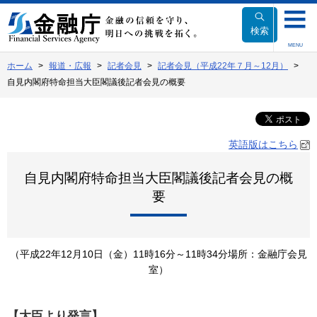
本
文
検索
へ
MENU
移
ホーム
報道・広報
記者会見
記者会見（平成22年７月～12月）
動
自見内閣府特命担当大臣閣議後記者会見の概要
英語版はこちら
自見内閣府特命担当大臣閣議後記者会見の概
要
（平成22年12月10日（金）11時16分～11時34分場所：金融庁会見
室）
【大臣より発言】