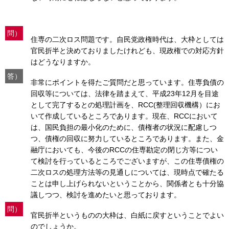
問）
住専の二次ロス問題です。自民党政権時代は、大枠としては
官民折半と決めておりましたけれども、現政権での対応方針
はどうなりますか。
答）
非常にポイントを得たご質問だと思っています。住専負債の
回収等については、法律を踏まえて、平成23年12月を目途
として完了するとの処理計画を、RCC(整理回収機構）にお
いて作成しているところであります。現在、RCCにおいて
は、国民負担の最小化のために、債権者の状況に配慮しつ
つ、債権の回収に努力しているところであります。また、金
融庁においても、今後のRCCの住専勘定の閉じ方等につい
て検討を行っているところでございますが、この住専債権の
二次ロスの処理方法等の見通しについては、現時点で確たる
ことは申し上げられないということから、関係者とも十分協
議しつつ、検討を進めたいと思っております。
問）
官民折半というものの大枠は、白紙に戻すということでよい
のでしょうか。