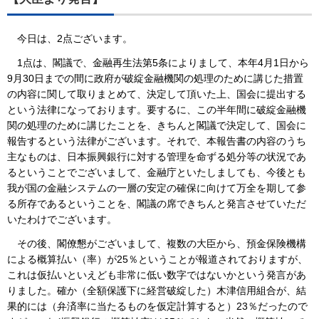
今日は、2点ございます。
1点は、閣議で、金融再生法第5条によりまして、本年4月1日から
9月30日までの間に政府が破綻金融機関の処理のために講じた措置
の内容に関して取りまとめて、決定して頂いた上、国会に提出する
という法律になっております。要するに、この半年間に破綻金融機
関の処理のために講じたことを、きちんと閣議で決定して、国会に
報告するという法律がございます。それで、本報告書の内容のうち
主なものは、日本振興銀行に対する管理を命ずる処分等の状況であ
るということでございまして、金融庁といたしましても、今後とも
我が国の金融システムの一層の安定の確保に向けて万全を期して参
る所存であるということを、閣議の席できちんと発言させていただ
いたわけでございます。
その後、閣僚懇がございまして、複数の大臣から、預金保険機構
による概算払い（率）が25％ということが報道されておりますが、
これは仮払いといえども非常に低い数字ではないかという発言があ
りました。確か（全額保護下に経営破綻した）木津信用組合が、結
果的には（弁済率に当たるものを仮定計算すると）23％だったので