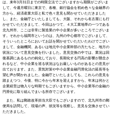
は、来年3月31日までの時限立法でございますから期限がございま
して、今週月曜日に東京で、各種、銀行協会を初め色々な金融界の
方から、経済産業大臣と私で色々意見も聞かせていただきました
し、また、金融庁といたしましても、大阪、それから名古屋にも行
かせていただきまして、今回はかつて、４大工業地帯の一つである
北九州市、ここは非常に製造業の中小企業が多いところでございま
す。それから福岡市というのは、九州の中心都市でございまして、
そういったところにおいてお話を聞かせていただいたわけでござい
まして、金融機関、あるいは地元中小企業幹部の方たちと、地方の
状況について意見交換を行いました。意見交換の中では、業況は回
復基調にあるものの鈍化しており、長期化する円高の影響が懸念さ
れるなど、中小企業を巡る状況はなお厳しいものがあるとの意見が
出ております。また、景気対策や中小企業金融円滑化法の延長等を
望む声が聞かれました。金融庁といたしましても、これらの意見を
踏まえつつ、今後、特に今から年末を迎えますから、年末は何かと
企業経営は物入りな時期でもございますから、中小企業等の金融の
円滑化に取り組んでまいる所存でございます。
また、私は郵政改革担当大臣でもございますので、北九州市の郵
便局を訪問して、現場の声、状況等を視察し、意見を交換させてい
ただきました。