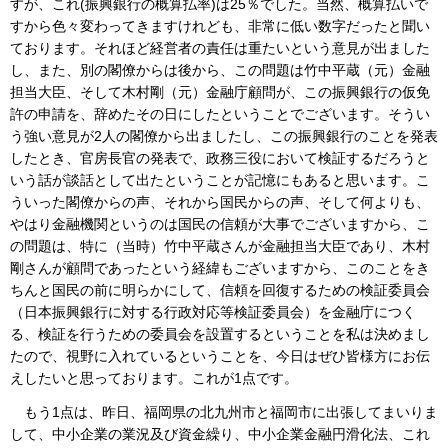
すが、これ(振興銀行の概算払率)は25％でした。当然、概算払いで
すから色々変わってきますけれども、非常に低い数字だったと聞い
ております。それほど経営者の責任は重たいという意見が出ました
し、また、別の閣僚からは後から、この問題は竹中平蔵（元）金融
担当大臣、そして木村剛（元）金融庁顧問が、この振興銀行の仮免
許の申請を、辞めたその日にしたということでございます。そうい
う強い意見が2人の閣僚から出ましたし、この振興銀行のことを発表
したとき、官房長官の発表で、政務三役において検証するだろうと
いう話が談話として出たということが記憶にもあると思います。こ
ういった閣僚からの声、それから国民からの声、そして何よりも、
やはり金融機関というのは国民の信頼が大事でございますから、こ
の問題は、特に（当時）竹中平蔵さんが金融担当大臣であり、木村
剛さんが顧問であったという経緯もございますから、このことをき
ちんと国民の前に明らかにして、信頼を回復するための検証委員会
（日本振興銀行に対する行政対応等検証委員会）を金融庁につく
る、検証を行うための委員会を設置するということを私は決めまし
たので、視野に入れているということを、今日はぜひ皆様方にお伝
えしたいと思っております。これが1点です。
もう1点は、昨日、福岡県の北九州市と福岡市に出張してまいりま
して、中小企業の業況及び資金繰り、中小企業金融円滑化法、これ