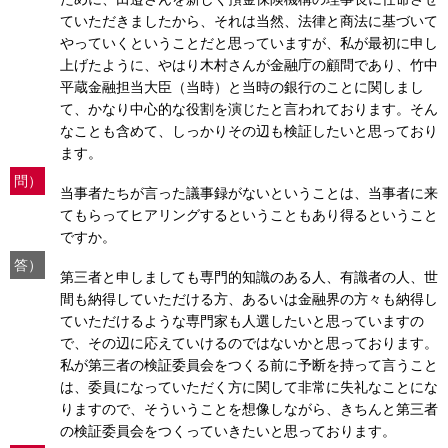
ていただきましたから、それは当然、法律と商法に基づいて
やっていくということだと思っていますが、私が最初に申し
上げたように、やはり木村さんが金融庁の顧問であり、竹中
平蔵金融担当大臣（当時）と当時の銀行のことに関しまし
て、かなり中心的な役割を演じたと言われております。そん
なことも含めて、しっかりその辺も検証したいと思っており
ます。
問）
当事者たちが言った議事録がないということは、当事者に来
てもらってヒアリングするということもあり得るということ
ですか。
答）
第三者と申しましても専門的知識のある人、有識者の人、世
間も納得していただける方、あるいは金融界の方々も納得し
ていただけるような専門家も人選したいと思っていますの
で、その辺に応えていけるのではないかと思っております。
私が第三者の検証委員会をつくる前に予断を持って言うこと
は、委員になっていただく方に関して非常に失礼なことにな
りますので、そういうことを想像しながら、きちんと第三者
の検証委員会をつくっていきたいと思っております。