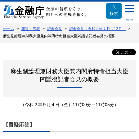
本
文
検索
へ
MENU
移
ホーム
報道・広報
記者会見
記者会見（令和２年７月～12月）
動
麻生副総理兼財務大臣兼内閣府特命担当大臣閣議後記者会見の概要
麻生副総理兼財務大臣兼内閣府特命担当大臣
閣議後記者会見の概要
（令和２年９月４日（金）11時00分～11時05分）
【質疑応答】