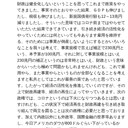
財政は健全化しないということを思ってこれまで政策をやっ
てきました。事実そのとおりやった結果、ＧＤＰも伸びまし
たし、税収も伸びましたし、新規国債発行額も12～13兆円
減りましたし、そういった意味ではコロナ前まではやらせて
いただいた結果できてきています。引き続き経済の活性化を
やっていくためには何といっても今あります雇用を維持す
る、そのためには事業が倒産しないようにするとかいろいろ
なことを我々は考えて、事業規模で言えば補正で230兆円と
いう、本予算が100兆円、それに対して事業規模とはいえ
230兆円の補正というのは非常時とはいえ、財政という意味
からいったら極めて問題かもしれませんけれども、これで雇
用やら、また事業やらというものが全部なくなることを考え
ますと私共としてはこれが最善の策であったと思っていま
す。したがって経済の活性化を推進していくのですが、その
上で財政再建等、経済の再生によってやっていきます。次の
政権では、コロナというのは下火になりつつあるとは思いま
すけれども、この状況下で経済再生と財政再建を引き続き取
り組んで両立を図ることは次の政権に必要だと思っておりま
す。加えて内政以外にも外政等、国際金融の世界等あります
し、今日アメリカのダウが800ドルぐらい下がっているか