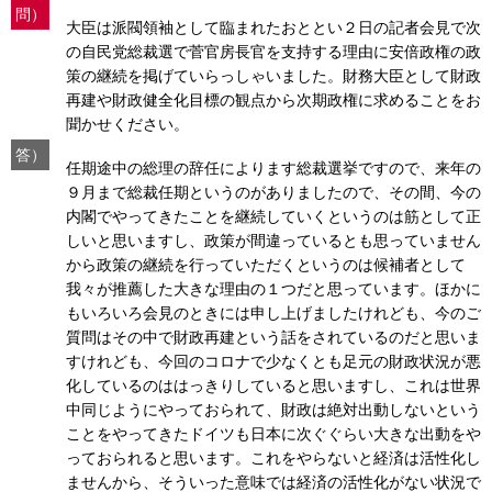
問）
大臣は派閥領袖として臨まれたおととい２日の記者会見で次
の自民党総裁選で菅官房長官を支持する理由に安倍政権の政
策の継続を掲げていらっしゃいました。財務大臣として財政
再建や財政健全化目標の観点から次期政権に求めることをお
聞かせください。
答）
任期途中の総理の辞任によります総裁選挙ですので、来年の
９月まで総裁任期というのがありましたので、その間、今の
内閣でやってきたことを継続していくというのは筋として正
しいと思いますし、政策が間違っているとも思っていません
から政策の継続を行っていただくというのは候補者として
我々が推薦した大きな理由の１つだと思っています。ほかに
もいろいろ会見のときには申し上げましたけれども、今のご
質問はその中で財政再建という話をされているのだと思いま
すけれども、今回のコロナで少なくとも足元の財政状況が悪
化しているのははっきりしていると思いますし、これは世界
中同じようにやっておられて、財政は絶対出動しないという
ことをやってきたドイツも日本に次ぐぐらい大きな出動をや
っておられると思います。これをやらないと経済は活性化し
ませんから、そういった意味では経済の活性化がない状況で