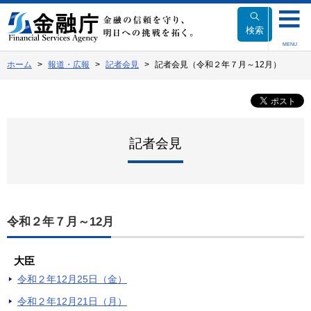
本
文
検索
へ
MENU
移
ホーム
報道・広報
記者会見
記者会見（令和２年７月～12月）
動
記者会見
令和２年７月～12月
大臣
令和２年12月25日（金）
令和２年12月21日（月）