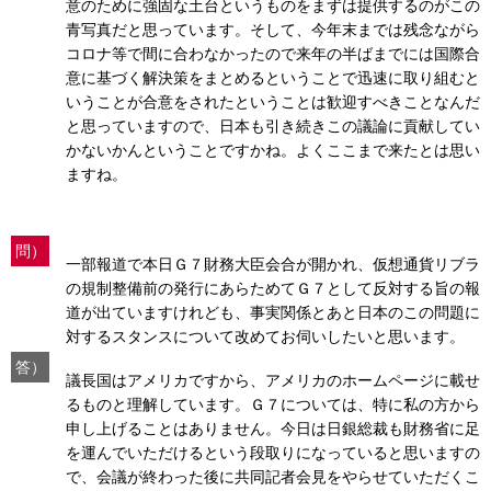
意のために強固な土台というものをまずは提供するのがこの
青写真だと思っています。そして、今年末までは残念ながら
コロナ等で間に合わなかったので来年の半ばまでには国際合
意に基づく解決策をまとめるということで迅速に取り組むと
いうことが合意をされたということは歓迎すべきことなんだ
と思っていますので、日本も引き続きこの議論に貢献してい
かないかんということですかね。よくここまで来たとは思い
ますね。
問）
一部報道で本日Ｇ７財務大臣会合が開かれ、仮想通貨リブラ
の規制整備前の発行にあらためてＧ７として反対する旨の報
道が出ていますけれども、事実関係とあと日本のこの問題に
対するスタンスについて改めてお伺いしたいと思います。
答）
議長国はアメリカですから、アメリカのホームページに載せ
るものと理解しています。Ｇ７については、特に私の方から
申し上げることはありません。今日は日銀総裁も財務省に足
を運んでいただけるという段取りになっていると思いますの
で、会議が終わった後に共同記者会見をやらせていただくこ