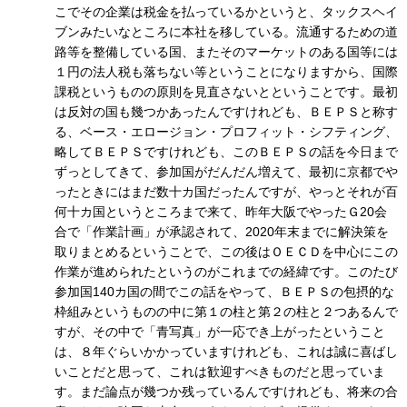
こでその企業は税金を払っているかというと、タックスヘイ
ブンみたいなところに本社を移している。流通するための道
路等を整備している国、またそのマーケットのある国等には
１円の法人税も落ちない等ということになりますから、国際
課税というものの原則を見直さないとということです。最初
は反対の国も幾つかあったんですけれども、ＢＥＰＳと称す
る、ベース・エロージョン・プロフィット・シフティング、
略してＢＥＰＳですけれども、このＢＥＰＳの話を今日まで
ずっとしてきて、参加国がだんだん増えて、最初に京都でや
ったときにはまだ数十カ国だったんですが、やっとそれが百
何十カ国というところまで来て、昨年大阪でやったＧ20会
合で「作業計画」が承認されて、2020年末までに解決策を
取りまとめるということで、この後はＯＥＣＤを中心にこの
作業が進められたというのがこれまでの経緯です。このたび
参加国140カ国の間でこの話をやって、ＢＥＰＳの包摂的な
枠組みというものの中に第１の柱と第２の柱と２つあるんで
すが、その中で「青写真」が一応でき上がったということ
は、８年ぐらいかかっていますけれども、これは誠に喜ばし
いことだと思って、これは歓迎すべきものだと思っていま
す。まだ論点が幾つか残っているんですけれども、将来の合