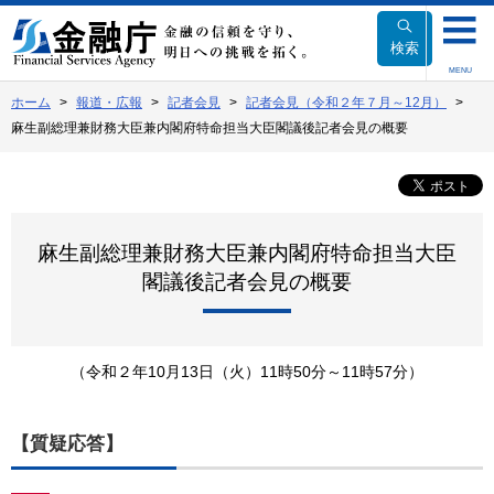
本
文
検索
へ
MENU
移
ホーム
報道・広報
記者会見
記者会見（令和２年７月～12月）
動
麻生副総理兼財務大臣兼内閣府特命担当大臣閣議後記者会見の概要
麻生副総理兼財務大臣兼内閣府特命担当大臣
閣議後記者会見の概要
（令和２年10月13日（火）11時50分～11時57分）
【質疑応答】