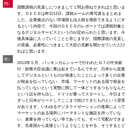
問）
国際課税の見直しにつきまして１問お尋ねできればと思いま
す。ＯＥＣＤは昨日12日、課税ルールの青写真をまとめま
した。企業拠点のない市場国も法人税を徴収できるようにす
るという内容で、今回のＯＥＣＤのレポートでは課税対象と
なるデジタルサービスというのが定められたと思います。今
後具体論に入っていくことと存じますが、国際課税の見直し
の意義、必要性につきまして大臣の見解を聞かせていただけ
ればと思います。
答）
2013年５月、バッキンガムシャーで行われたＧ７の中央銀
行・財務大臣会議に事は起きているんですが、日本から提案
してデジタルというものが発達したことによって多くの企業
が税金を払っていない、市場、マーケットのある国で税金を
払っていないという実態に関して一体どうするつもりなんだ
という話を持ち出し、ドイツが乗ってスタートし、今日まで
ずっと日本がリードしてここまで続けてきたものという背景
があります。いわゆるデジタライゼーションの進展によって
マーケットのある場所にパーマネントな施設を持っていな
い、倉庫を持っていない等であっても、すべて宅配ができま
す、生産国から直接というようなことをやる、そうするとど