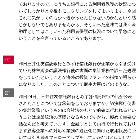
ておりますので、ゆうちょ銀行による利用者保護の状況につ
いてしっかりと今後もモニタリングをしてまいります。今回
これに気がつくのも少々遅かったんじゃないのかなという感
じがしないでもありませんから、そういった意味では我々金
融庁としてはこういった利用者保護の状況について早急にと
いうことを今言っているところであります。
問）
昨日三井住友信託銀行とみずほ信託銀行が企業から引き受け
ていた株主総会の議決権行使の書面の集計業務で誤った処理
をしていたということが海外の投資ファンドの指摘で明らか
になりました。このことについて麻生大臣はどのような。
答）
昨日24日、三井住友信託銀行とみずほ信託銀行の話が公表
されたことについては承知をしておりますが、議決権行使書
の集計業務というものは会社法のもとで的確に行われるとい
うことは企業統治の基礎となるものですから、極めて重要な
話なんだと考えています。金融庁として両行で行われており
ます顧客企業への対応や業務の適正化に向けた取組状況につ
いては引き続きフォローアップをしていかなければいけな