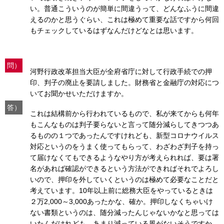
い。普通こういうのが簡単に間違うって、どんなふうに間違
えるのかと思うぐらい、これは極めて重要な話ですから何回
もチェックしているはずなんだけどなとは思います。
問）
河野行政改革担当大臣が全府省庁に対して行政手続での押
印、判子の廃止を要請しました。財務省と金融庁の対応につ
いてお聞かせいただけますか。
答）
これは結構前から行われているもので、私が来てからも何年
もこんなものは判子要らないと言って随分減らしてきつつあ
るものの１つであったんですけれども、新型コロナウイルス
対応というのをうまく使ってもらって、わざわざ判子を持っ
て届けなくてもできるようなやり方が考えられれば、要は署
名があれば確認ができるという方法ができればそれでよろし
いので、押印を外していくというのは極めて必要なことだと
考えています。10年以上前に総務大臣をやっているときは
２万2,000～3,000あったかな、確か。押印しなくちゃいけ
ない書類というのは、随分減ったんじゃないかなと思っては
いたんだけれども、あまり減っている風がないそうですか