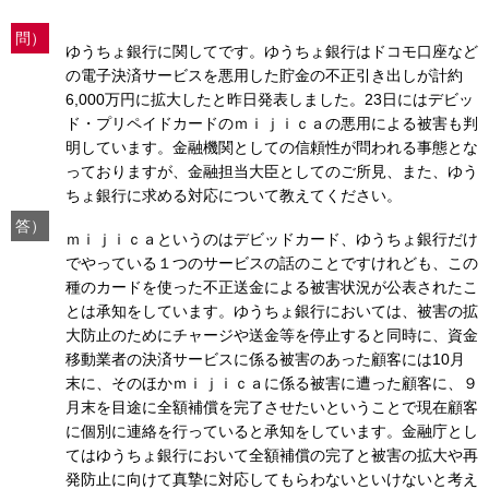
問）
ゆうちょ銀行に関してです。ゆうちょ銀行はドコモ口座など
の電子決済サービスを悪用した貯金の不正引き出しが計約
6,000万円に拡大したと昨日発表しました。23日にはデビッ
ド・プリペイドカードのｍｉｊｉｃａの悪用による被害も判
明しています。金融機関としての信頼性が問われる事態とな
っておりますが、金融担当大臣としてのご所見、また、ゆう
ちょ銀行に求める対応について教えてください。
答）
ｍｉｊｉｃａというのはデビッドカード、ゆうちょ銀行だけ
でやっている１つのサービスの話のことですけれども、この
種のカードを使った不正送金による被害状況が公表されたこ
とは承知をしています。ゆうちょ銀行においては、被害の拡
大防止のためにチャージや送金等を停止すると同時に、資金
移動業者の決済サービスに係る被害のあった顧客には10月
末に、そのほかｍｉｊｉｃａに係る被害に遭った顧客に、９
月末を目途に全額補償を完了させたいということで現在顧客
に個別に連絡を行っていると承知をしています。金融庁とし
てはゆうちょ銀行において全額補償の完了と被害の拡大や再
発防止に向けて真摯に対応してもらわないといけないと考え