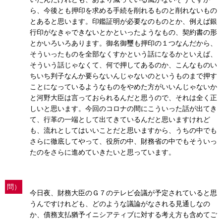
ら、今後とも押印を求める手続を削れるものと削れないもの
とあると思います。印鑑証明が必要なのものとか、例えば銀
行印がなきゃできないとかといったようなもの、契約書の形
とかいろいろあります。御名御璽も押印の１つなんだから、
そういったものを全部なくすかという話になるかといえば、
そういう話じゃなくて、何で押してあるのか、こんなものい
ちいち判子なんか要らないんじゃないのというものまで押す
ことになっているようなものをやめた方がいいんじゃないか
と河野大臣は言っておられるんだと思うので、それは全く正
しいと思います。今回のコロナの間にこういった話が出てき
て、行革の一端として出てきているんだと思いますけれど
も、流れとしてはいいことだと思いますから、うちの中でも
さらに徹底してやって、役所の中、財務省の中でもそういっ
たのをさらに進めていきたいと思っています。
問）
今日夜、財務大臣のＧ７のテレビ会議が予定されていると思
うんですけれども、どのような議論がなされる見通しなの
か、債務支払猶予イニシアティブに対する考え方も含めてご