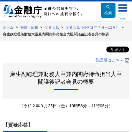
本
文
検索
へ
MENU
移
ホーム
報道・広報
記者会見
記者会見（令和２年７月～12月）
動
麻生副総理兼財務大臣兼内閣府特命担当大臣閣議後記者会見の概要
英語版はこちら
麻生副総理兼財務大臣兼内閣府特命担当大臣
閣議後記者会見の概要
（令和２年９月25日（金）10時58分～11時06分）
【質疑応答】