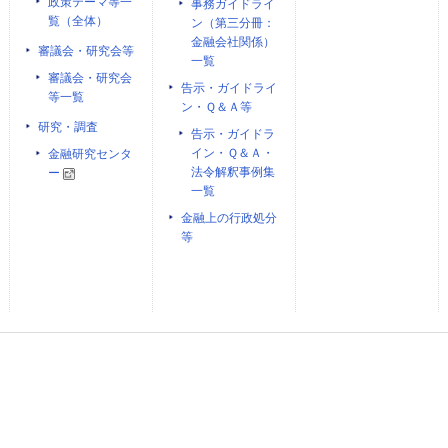
政策テーマ等一
事務ガイドライ
覧（全体）
ン（第三分冊：
金融会社関係）
審議会・研究会等
一覧
審議会・研究会
告示・ガイドライ
等一覧
ン・Ｑ＆Ａ等
研究・調査
告示・ガイドラ
イン・Ｑ＆Ａ・
金融研究センタ
法令解釈事例集
ー
一覧
金融上の行政処分
等