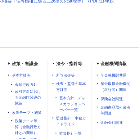
概要（住専債権に係る二次損失の処理等）（PDF:114KB）
政策・審議会
法令・指針等
金融機関情報
基本方針等
所管法令等
全金融機関共通
検査・監督の基本
預金取扱金融機関
金融行政方針
方針等
（銀行等）関連
政府方針におけ
る金融庁関連の
基本方針・ディ
保険会社関連
施策
スカッションペ
金融商品取引業者
ーパー一覧
政策テーマ・施策
等関連
監督指針・事務ガ
政策テーマ等一
金融会社関連
イドライン
覧（金融行政方
針との関連）
監督指針一覧