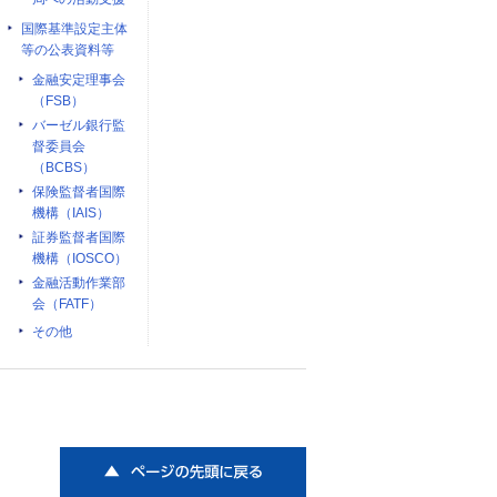
国際基準設定主体
等の公表資料等
金融安定理事会
（FSB）
バーゼル銀行監
督委員会
（BCBS）
保険監督者国際
機構（IAIS）
証券監督者国際
機構（IOSCO）
金融活動作業部
会（FATF）
その他
ページの先頭に戻る