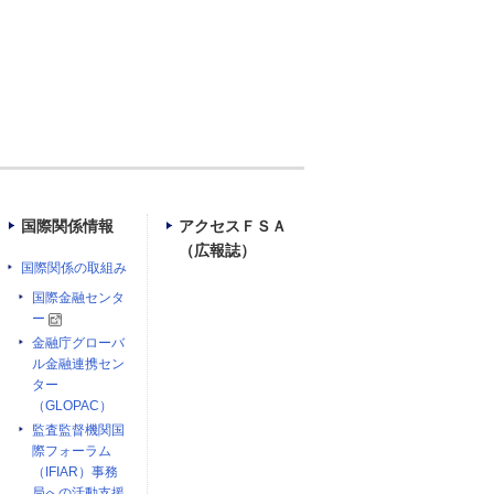
国際関係情報
アクセスＦＳＡ
（広報誌）
国際関係の取組み
国際金融センタ
ー
金融庁グローバ
ル金融連携セン
ター
（GLOPAC）
監査監督機関国
際フォーラム
（IFIAR）事務
局への活動支援