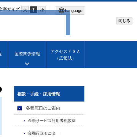
文字サイズ
大
中
小
Language
閉じる
Global Site
Financial Services Agency
アクセスＦＳＡ
報
国際関係情報
（広報誌）
Machine translation
English
相談・手続・採用情報
各種窓口のご案内
金融サービス利用者相談室
金融行政モニター