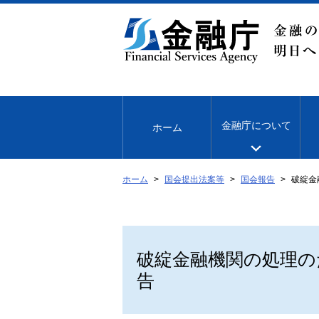
本
文
へ
移
動
金融庁について
ホーム
ホーム
国会提出法案等
国会報告
破綻金
破綻金融機関の処理の
告