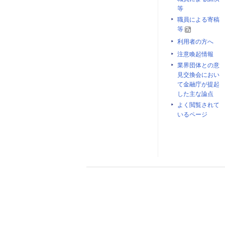
等
職員による寄稿
等
利用者の方へ
注意喚起情報
業界団体との意
見交換会におい
て金融庁が提起
した主な論点
よく閲覧されて
いるページ