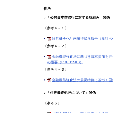
参考
○ 「公的資本増強行に対する取組み」関係
〔参考４－１〕
経営健全化計画履行状況報告（集計ベース
〔参考４－２〕
金融機能強化法に基づき資本参加を行
の概要（PDF:115KB）
〔参考４－３〕
金融機能強化法の震災特例に基づく国の資
○ 「住専最終処理について」関係
〔参考５〕