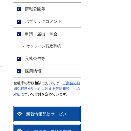
情報公開等
パブリックコメント
申請・届出・照会
オンライン行政手続
入札公告等
採用情報
金融庁の行政相談においては、
「業務の範
囲や程度を明らかに超える苦情相談」への
対応
について方針を定めています。
新着情報配信サービス