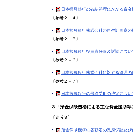
日本振興銀行の破綻処理にかかる資金援
〔参考２－４〕
日本振興銀行株式会社の再生計画案の提出
〔参考２－５〕
日本振興銀行役員責任追及訴訟について（P
〔参考２－６〕
日本振興銀行株式会社に対する管理の終
〔参考２－７〕
日本振興銀行の最終受皿の決定について（
３「預金保険機構による主な資金援助等
〔参考３〕
預金保険機構の各勘定の政府保証及び借入