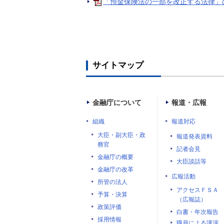
「預金保険法の一部を改正する法律」の
サイトマップ
金融庁について
報道・広報
組織
報道対応
大臣・副大臣・政
報道発表資料
務官
記者会見
金融庁の概要
大臣談話等
金融庁の改革
広報活動
所管の法人
アクセスＦＳＡ
予算・決算
（広報誌）
政策評価
白書・年次報告
採用情報
職員による講演