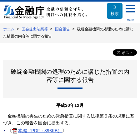
本
文
検索
へ
MENU
移
ホーム
国会提出法案等
国会報告
破綻金融機関の処理のために講じ
動
た措置の内容等に関する報告
破綻金融機関の処理のために講じた措置の内
容等に関する報告
平成30年12月
金融機能の再生のための緊急措置に関する法律第５条の規定に基
づき、この報告を国会に提出する。
〔
本編（PDF：396KB）
〕