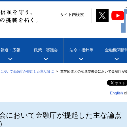
サイト内検索
報道・広報
政策・審議会
法令・指針等
金融機関情
において金融庁が提起した主な論点
業界団体との意見交換会において金融庁が提
English
会において金融庁が提起した主な論点
）