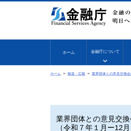
本
文
へ
移
動
金融庁について
ホーム
ホーム
報道・広報
業界団体との意見交換会
業界団体との意見交換
（令和７年１月ー12月