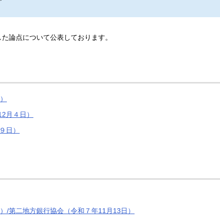
した論点について公表しております。
日）
12月４日）
９日）
）/第二地方銀行協会（令和７年11月13日）