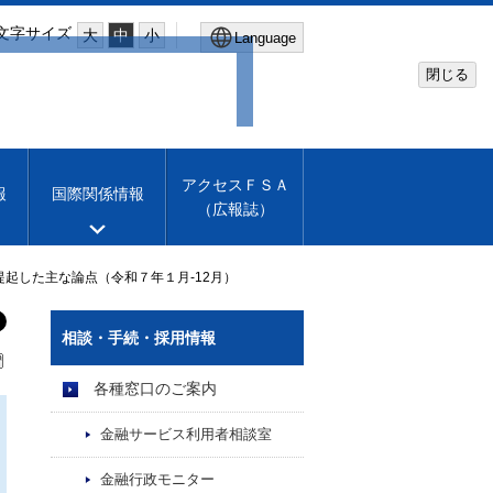
文字サイズ
大
中
小
Language
閉じる
Global Site
Financial Services Agency
アクセスＦＳＡ
報
国際関係情報
（広報誌）
Machine translation
English
起した主な論点（令和７年１月-12月）
相談・手続・採用情報
各種窓口のご案内
金融サービス利用者相談室
金融行政モニター