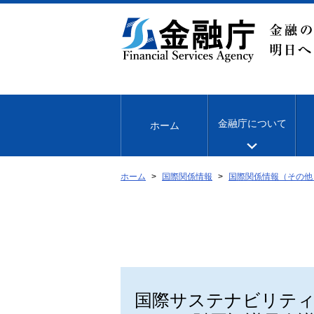
本
文
へ
移
動
金融庁について
ホーム
ホーム
国際関係情報
国際関係情報（その他
国際サステナビリティ基