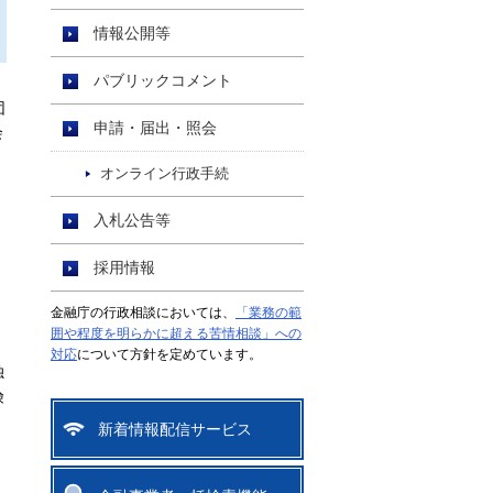
情報公開等
パブリックコメント
団
申請・届出・照会
会
オンライン行政手続
入札公告等
採用情報
金融庁の行政相談においては、
「業務の範
囲や程度を明らかに超える苦情相談」への
対応
について方針を定めています。
独
険
新着情報配信サービス