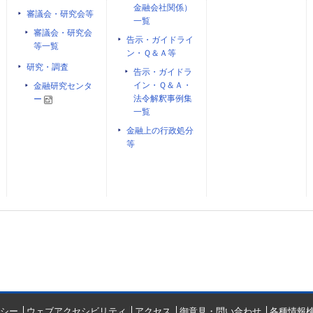
金融会社関係）
審議会・研究会等
一覧
審議会・研究会
告示・ガイドライ
等一覧
ン・Ｑ＆Ａ等
研究・調査
告示・ガイドラ
イン・Ｑ＆Ａ・
金融研究センタ
法令解釈事例集
ー
一覧
金融上の行政処分
等
シー
ウェブアクセシビリティ
アクセス
御意見・問い合わせ
各種情報検