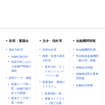
政策・審議会
法令・指針等
金融機関情報
基本方針等
所管法令等
全金融機関共通
検査・監督の基本
預金取扱金融機関
金融行政方針
方針等
（銀行等）関連
政府方針におけ
る金融庁関連の
基本方針・ディ
保険会社関連
施策
スカッションペ
金融商品取引業者
ーパー一覧
政策テーマ・施策
等関連
監督指針・事務ガ
政策テーマ等一
金融会社関連
イドライン
覧（金融行政方
針との関連）
監督指針一覧
政策テーマ等一
事務ガイドライ
覧（全体）
ン（第三分冊：