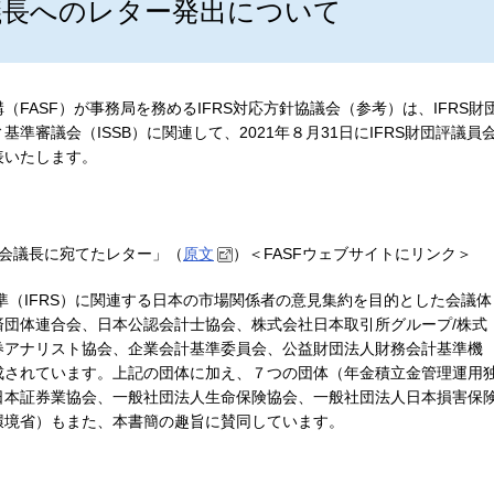
会議長へのレター発出について
FASF）が事務局を務めるIFRS対応方針協議会（参考）は、IFRS財
審議会（ISSB）に関連して、2021年８月31日にIFRS財団評議員
表いたします。
議員会議長に宛てたレター」（
原文
）＜FASFウェブサイトにリンク＞
準（IFRS）に関連する日本の市場関係者の意見集約を目的とした会議体
済団体連合会、日本公認会計士協会、株式会社日本取引所グループ/株式
券アナリスト協会、企業会計基準委員会、公益財団法人財務会計基準機
成されています。上記の団体に加え、７つの団体（年金積立金管理運用
日本証券業協会、一般社団法人生命保険協会、一般社団法人日本損害保
環境省）もまた、本書簡の趣旨に賛同しています。