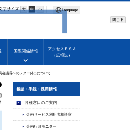
文字サイズ
大
中
小
Language
閉じる
Global Site
Financial Services Agency
アクセスＦＳＡ
報
国際関係情報
（広報誌）
Machine translation
English
評議員会議長へのレター発出について
相談・手続・採用情報
日
各種窓口のご案内
金融サービス利用者相談室
金融行政モニター