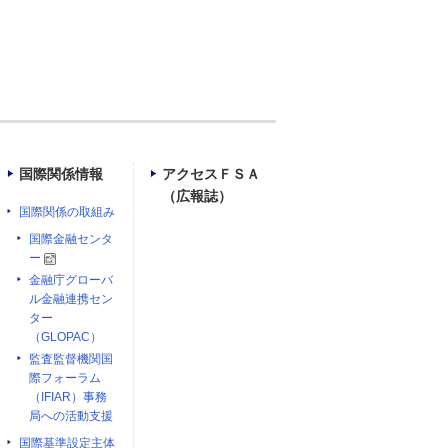
国際関係情報
アクセスＦＳＡ
（広報誌）
国際関係の取組み
国際金融センタ
ー
金融庁グローバ
ル金融連携セン
ター
（GLOPAC）
監査監督機関国
際フォーラム
（IFIAR）事務
局への活動支援
国際基準設定主体