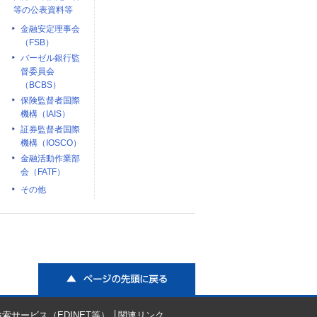
等の公表資料等
金融安定理事会
（FSB）
バーゼル銀行監
督委員会
（BCBS）
保険監督者国際
機構（IAIS）
証券監督者国際
機構（IOSCO）
金融活動作業部
会（FATF）
その他
ページの先頭に戻る
索サービス（EDINET等）
関連リンク