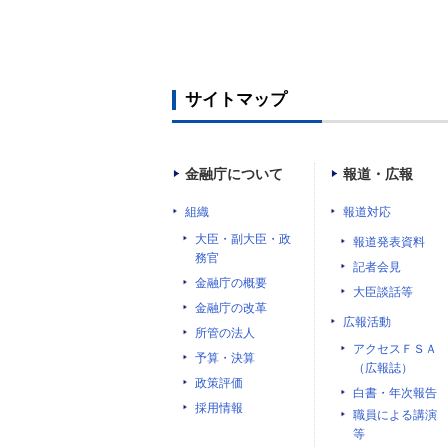
サイトマップ
金融庁について
報道・広報
組織
報道対応
大臣・副大臣・政
報道発表資料
務官
記者会見
金融庁の概要
大臣談話等
金融庁の改革
広報活動
所管の法人
アクセスＦＳＡ
予算・決算
（広報誌）
政策評価
白書・年次報告
採用情報
職員による講演
等