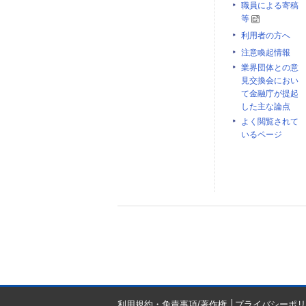
職員による寄稿
等
利用者の方へ
注意喚起情報
業界団体との意
見交換会におい
て金融庁が提起
した主な論点
よく閲覧されて
いるページ
利用規約・免責事項/著作権
プライバシーポリ