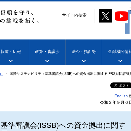
サイト内検索
報道・広報
政策・審議会
法令・指針等
金融機関情
）
国際サステナビリティ基準審議会(ISSB)への資金拠出に関するIFRS財団
English
令和３年９月６
準審議会(ISSB)への資金拠出に関す