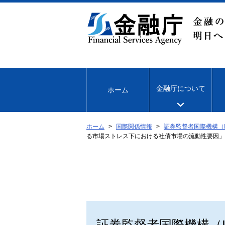
本
文
へ
移
動
金融庁について
ホーム
ホーム
国際関係情報
証券監督者国際機構（I
る市場ストレス下における社債市場の流動性要因」
証券監督者国際機構（