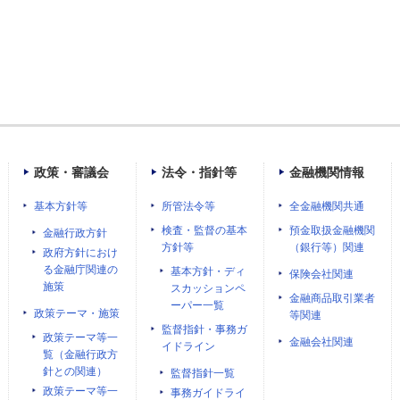
政策・審議会
法令・指針等
金融機関情報
基本方針等
所管法令等
全金融機関共通
検査・監督の基本
預金取扱金融機関
金融行政方針
方針等
（銀行等）関連
政府方針におけ
る金融庁関連の
基本方針・ディ
保険会社関連
施策
スカッションペ
金融商品取引業者
ーパー一覧
政策テーマ・施策
等関連
監督指針・事務ガ
政策テーマ等一
金融会社関連
イドライン
覧（金融行政方
針との関連）
監督指針一覧
政策テーマ等一
事務ガイドライ