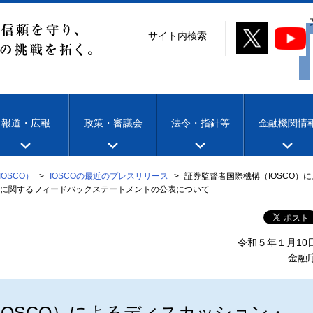
サイト内検索
報道・広報
政策・審議会
法令・指針等
金融機関情
OSCO）
IOSCOの最近のプレスリリース
証券監督者国際機構（IOSCO）に
に関するフィードバックステートメントの公表について
令和５年１月10
金融
IOSCO）によるディスカッション・