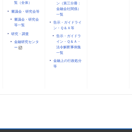
覧（全体）
ン（第三分冊：
金融会社関係）
審議会・研究会等
一覧
審議会・研究会
告示・ガイドライ
等一覧
ン・Ｑ＆Ａ等
研究・調査
告示・ガイドラ
イン・Ｑ＆Ａ・
金融研究センタ
法令解釈事例集
ー
一覧
金融上の行政処分
等