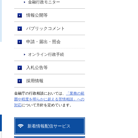
金融行政モニター
情報公開等
パブリックコメント
申請・届出・照会
オンライン行政手続
入札公告等
採用情報
金融庁の行政相談においては、
「業務の範
囲や程度を明らかに超える苦情相談」への
対応
について方針を定めています。
新着情報配信サービス