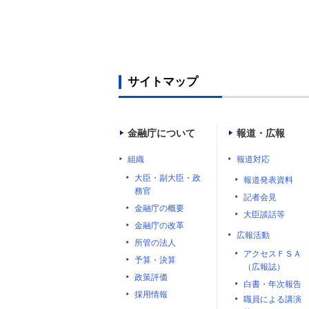
サイトマップ
金融庁について
報道・広報
組織
報道対応
大臣・副大臣・政
報道発表資料
務官
記者会見
金融庁の概要
大臣談話等
金融庁の改革
広報活動
所管の法人
アクセスＦＳＡ
予算・決算
（広報誌）
政策評価
白書・年次報告
採用情報
職員による講演