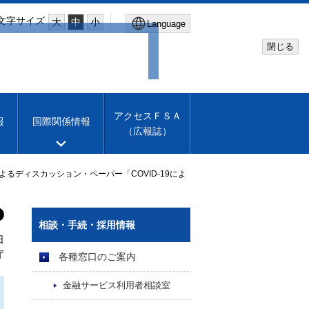
文字サイズ
大
中
小
Language
閉じる
Global Site
Financial Services Agency
アクセスＦＳＡ
報
国際関係情報
（広報誌）
Machine translation
English
よるディスカッション・ペーパー「COVID-19によ
相談・手続・採用情報
日
庁
各種窓口のご案内
金融サービス利用者相談室