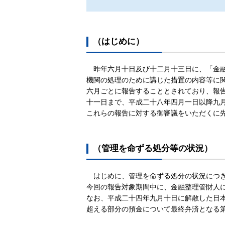
（はじめに）
昨年六月十日及び十二月十三日に、「金
機関の処理のために講じた措置の内容等に
六月ごとに報告することとされており、報
十一日まで、平成二十八年四月一日以降九
これらの報告に対する御審議をいただくに
（管理を命ずる処分等の状況）
はじめに、管理を命ずる処分の状況につ
今回の報告対象期間中に、金融整理管財人
なお、平成二十四年九月十日に解散した日
超える部分の預金について最終弁済となる