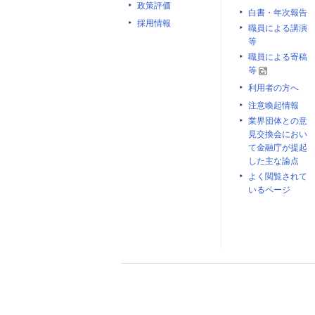
政策評価
白書・年次報告
採用情報
職員による講演
等
職員による寄稿
等
利用者の方へ
注意喚起情報
業界団体との意
見交換会におい
て金融庁が提起
した主な論点
よく閲覧されて
いるページ