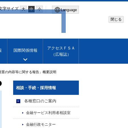
文字サイズ
大
中
小
Language
閉じる
Global Site
Financial Services Agency
アクセスＦＳＡ
報
国際関係情報
（広報誌）
Machine translation
English
措置の内容等に関する報告」概要説明
相談・手続・採用情報
各種窓口のご案内
金融サービス利用者相談室
金融行政モニター