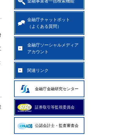
金融事業者一括検索機能
金融庁チャットボット
（よくある質問）
対
金融庁ソーシャルメディア
五
アカウント
と
関連リンク
金融庁金融研究センター
置
証券取引等監視委員会
公認会計士・監査審査会