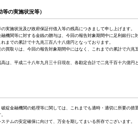
助等の実施状況等）
等の実施状況及び政府保証付借入等の残高につきまして申し上げます。
金融機関等に対する金銭の贈与は、今回の報告対象期間中に足利銀行に
これまでの累計で十九兆三百八十八億円となっております。
産の買取りは、今回の報告対象期間中にはなく、これまでの累計で六兆
残高は、平成二十八年九月三十日現在、各勘定合計で二兆千百十六億円
、破綻金融機関の処理等に関しては、これまでも適時・適切に所要の措
す。
システムの安定確保に向けて、万全を期してまいる所存でございます。