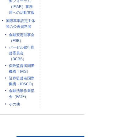
際フォーラム
（IFIAR）事務
局への活動支援
国際基準設定主体
等の公表資料等
金融安定理事会
（FSB）
バーゼル銀行監
督委員会
（BCBS）
保険監督者国際
機構（IAIS）
証券監督者国際
機構（IOSCO）
金融活動作業部
会（FATF）
その他