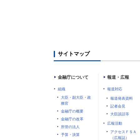
サイトマップ
金融庁について
報道・広報
組織
報道対応
大臣・副大臣・政
報道発表資料
務官
記者会見
金融庁の概要
大臣談話等
金融庁の改革
広報活動
所管の法人
アクセスＦＳＡ
予算・決算
（広報誌）