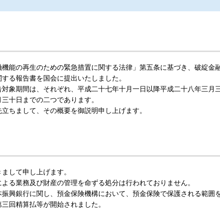
融機能の再生のための緊急措置に関する法律」第五条に基づき、破綻金
関する報告書を国会に提出いたしました。
告対象期間は、それぞれ、平成二十七年十月一日以降平成二十八年三月
月三十日までの二つであります。
先立ちまして、その概要を御説明申し上げます。
きまして申し上げます。
による業務及び財産の管理を命ずる処分は行われておりません。
本振興銀行に関し、預金保険機構において、預金保険で保護される範囲
第三回精算払等が開始されました。