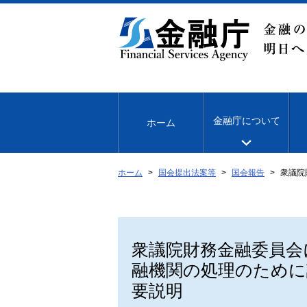
本
文
へ
移
動
金融庁について
ホーム
ホーム
国会提出法案等
国会報告
衆議院
衆議院財務金融委員会
融機関の処理のために
要説明