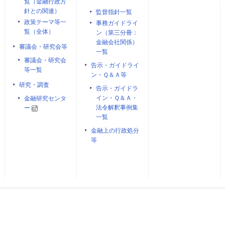
覧（金融行政方
針との関連）
監督指針一覧
政策テーマ等一
事務ガイドライ
覧（全体）
ン（第三分冊：
金融会社関係）
審議会・研究会等
一覧
審議会・研究会
告示・ガイドライ
等一覧
ン・Ｑ＆Ａ等
研究・調査
告示・ガイドラ
イン・Ｑ＆Ａ・
金融研究センタ
法令解釈事例集
ー
一覧
金融上の行政処分
等