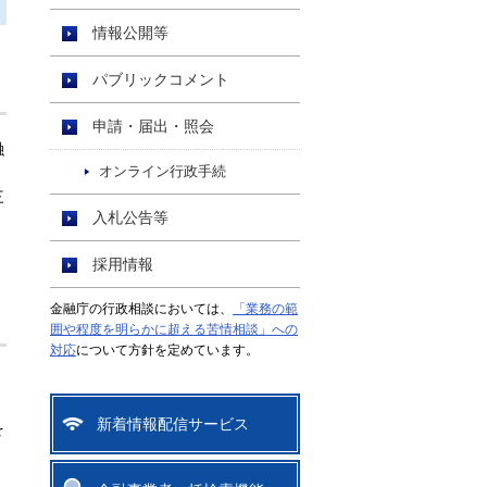
情報公開等
パブリックコメント
申請・届出・照会
融
オンライン行政手続
三
入札公告等
採用情報
金融庁の行政相談においては、
「業務の範
囲や程度を明らかに超える苦情相談」への
対応
について方針を定めています。
新着情報配信サービス
を