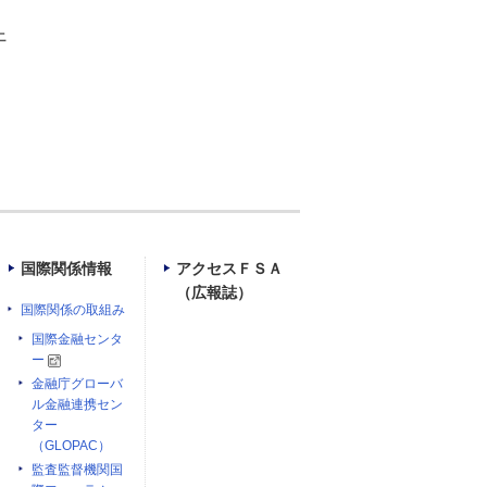
上
国際関係情報
アクセスＦＳＡ
（広報誌）
国際関係の取組み
国際金融センタ
ー
金融庁グローバ
ル金融連携セン
ター
（GLOPAC）
監査監督機関国