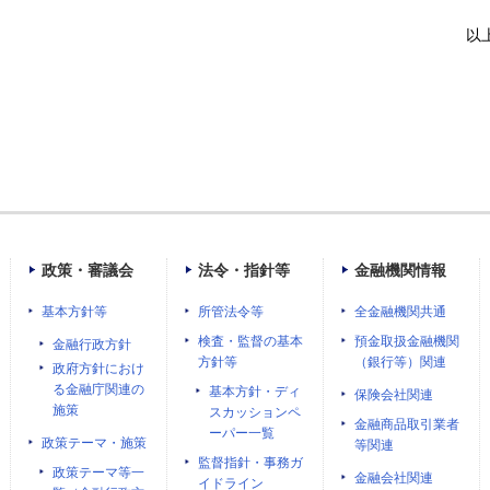
以
政策・審議会
法令・指針等
金融機関情報
基本方針等
所管法令等
全金融機関共通
検査・監督の基本
預金取扱金融機関
金融行政方針
方針等
（銀行等）関連
政府方針におけ
る金融庁関連の
基本方針・ディ
保険会社関連
施策
スカッションペ
金融商品取引業者
ーパー一覧
政策テーマ・施策
等関連
監督指針・事務ガ
政策テーマ等一
金融会社関連
イドライン