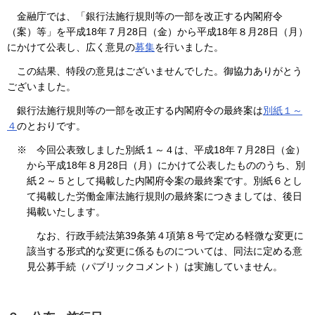
金融庁では、「銀行法施行規則等の一部を改正する内閣府令
（案）等」を平成18年７月28日（金）から平成18年８月28日（月）
にかけて公表し、広く意見の
募集
を行いました。
この結果、特段の意見はございませんでした。御協力ありがとう
ございました。
銀行法施行規則等の一部を改正する内閣府令の最終案は
別紙１～
４
のとおりです。
※
今回公表致しました別紙１～４は、平成18年７月28日（金）
から平成18年８月28日（月）にかけて公表したもののうち、別
紙２～５として掲載した内閣府令案の最終案です。別紙６とし
て掲載した労働金庫法施行規則の最終案につきましては、後日
掲載いたします。
なお、行政手続法第39条第４項第８号で定める軽微な変更に
該当する形式的な変更に係るものについては、同法に定める意
見公募手続（パブリックコメント）は実施していません。