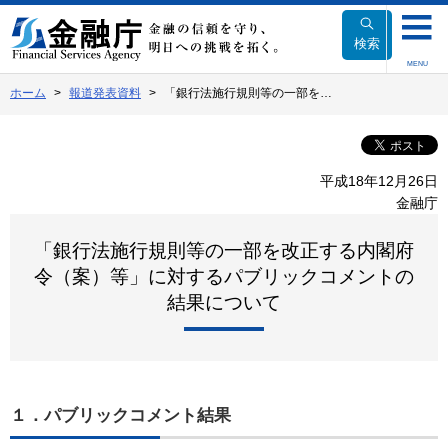
本
文
検索
へ
MENU
移
ホーム
報道発表資料
「銀行法施行規則等の一部を…
動
平成18年12月26日
金融庁
「銀行法施行規則等の一部を改正する内閣府
令（案）等」に対するパブリックコメントの
結果について
１．パブリックコメント結果