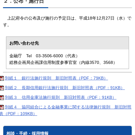
２．公布・施行日
上記府令の公布及び施行の予定日は、平成18年12月27日（水）で
す。
お問い合わせ先
金融庁 Tel 03-3506-6000（代表）
総務企画局企画課信用制度参事官室（内線3570、3568）
別紙１ 銀行法施行規則 新旧対照表（PDF：79KB）
別紙２ 長期信用銀行法施行規則 新旧対照表（PDF：91KB）
別紙３ 信用金庫法施行規則 新旧対照表（PDF：91KB）
別紙４ 協同組合による金融事業に関する法律施行規則 新旧対照
表（PDF：109KB）
相談・手続・採用情報