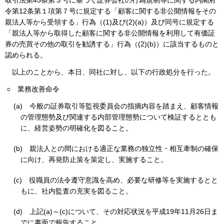
取引法第45条第３号に基づく証券会社の行為規制等に関する内閣府
令第12条第１項第７号に規定する「顧客に関する非公開情報をその
親法人等から受領する」行為（(1)及び(2)(a)）及び同号に規定する
「親法人等から取得した顧客に関する非公開情報を利用して有価証
券の売買その他の取引を勧誘する」行為（(2)(b)）に該当するものと
認められる。
以上のことから、本日、同社に対し、以下の行政処分を行った。
○
業務改善命令
(a)
今般の証券取引等監視委員会の指摘内容を踏まえ、顧客情報
の管理態勢及び関連する内部管理態勢について検証するととも
に、経営姿勢の明確化を図ること。
(b)
親法人との間における適正な業務の独立性・相互牽制の確保
に向け、再発防止策を策定し、実施すること。
(c)
役職員の法令遵守意識を高め、必要な研修等を実施するとと
もに、社内監査の充実を図ること。
(d)
上記(a)～(c)について、その対応状況を平成19年11月26日ま
でに書面で報告すること。