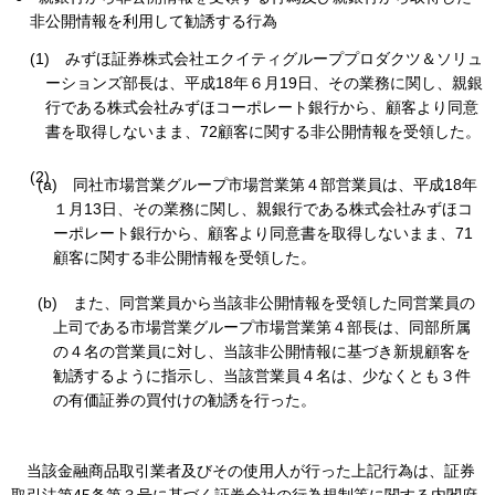
非公開情報を利用して勧誘する行為
(1)
みずほ証券株式会社エクイティグループプロダクツ＆ソリュ
ーションズ部長は、平成18年６月19日、その業務に関し、親銀
行である株式会社みずほコーポレート銀行から、顧客より同意
書を取得しないまま、72顧客に関する非公開情報を受領した。
(2)
(a)
同社市場営業グループ市場営業第４部営業員は、平成18年
１月13日、その業務に関し、親銀行である株式会社みずほコ
ーポレート銀行から、顧客より同意書を取得しないまま、71
顧客に関する非公開情報を受領した。
(b)
また、同営業員から当該非公開情報を受領した同営業員の
上司である市場営業グループ市場営業第４部長は、同部所属
の４名の営業員に対し、当該非公開情報に基づき新規顧客を
勧誘するように指示し、当該営業員４名は、少なくとも３件
の有価証券の買付けの勧誘を行った。
当該金融商品取引業者及びその使用人が行った上記行為は、証券