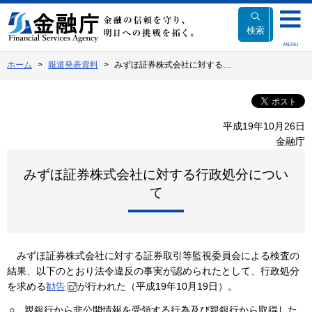
本
文
検索
へ
MENU
移
ホーム
報道発表資料
みずほ証券株式会社に対する…
動
平成19年10月26日
金融庁
みずほ証券株式会社に対する行政処分につい
て
みずほ証券株式会社に対する証券取引等監視委員会による検査の
結果、以下のとおり法令違反の事実が認められたとして、行政処分
を求める
勧告
が行われた（平成19年10月19日）。
○
親銀行から非公開情報を受領する行為及び親銀行から取得した