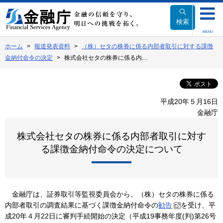
本
文
検索
へ
MENU
移
ホーム
報道発表資料
（株）セタの株券に係る内部者取引に対する課徴
動
金納付命令の決定
株式会社セタの株券に係る内…
平成20年５月16日
金融庁
株式会社セタの株券に係る内部者取引に対す
る課徴金納付命令の決定について
金融庁は、証券取引等監視委員会から、（株）セタの株券に係る
内部者取引の調査結果に基づく課徴金納付命令の
勧告
を受け、平
成20年４月22日に審判手続開始の決定（平成19事務年度(判)第26号