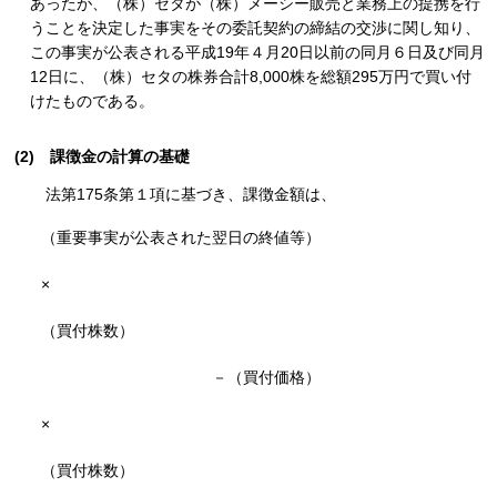
あったが、（株）セタが（株）メーシー販売と業務上の提携を行
うことを決定した事実をその委託契約の締結の交渉に関し知り、
この事実が公表される平成19年４月20日以前の同月６日及び同月
12日に、（株）セタの株券合計8,000株を総額295万円で買い付
けたものである。
(2)
課徴金の計算の基礎
法第175条第１項に基づき、課徴金額は、
（重要事実が公表された翌日の終値等）
×
（買付株数）
－（買付価格）
×
（買付株数）