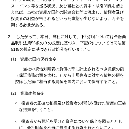
ス・インク等を巡る状況、及び当社との資本・取引関係を踏ま
えれば、当社の資産が国外の関連会社等に流出し、債権者及び
投資者の利益が害されるといった事態が生じないよう、万全を
期する必要がある。
２． したがって、本日、当社に対して、下記(1)については金融商
品取引法第56条の３の規定に基づき、下記(2)については同法第
51条の規定に基づき行政処分を行いました。
(1)
資産の国内保有命令
当社の貸借対照表の負債の部に計上されるべき負債の額
（保証債務の額を含む。）から非居住者に対する債務の額を
控除した額に相当する資産を国内において保有すること。
(2)
業務改善命令
○
投資者の正確な把握及び投資者の預託を受けた資産の正確
な把握を行うこと。
○
投資者から預託を受けた資産について保全を図るととも
に、会社財産を不当に費消する行為を行わないこと。