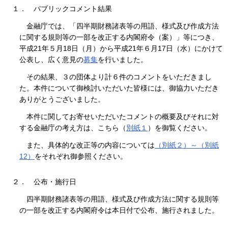
１．
パブリックコメント結果
金融庁では、「四半期財務諸表等の用語、様式及び作成方法
に関する規則等の一部を改正する内閣府令（案）」等につき、
平成21年５月18日（月）から平成21年６月17日（水）にかけて
公表し、広く意見の
募集
を行いました。
その結果、３の団体より計６件のコメントをいただきまし
た。本件について御検討いただいた皆様には、御協力いただき
ありがとうございました。
本件に関してお寄せいただいたコメントの概要及びそれに対
する金融庁の考え方は、こちら（
別紙１
）を御覧ください。
また、具体的な改正等の内容については
（別紙２）～（別紙
12）
をそれぞれ御参照ください。
２．
公布・施行日
四半期財務諸表等の用語、様式及び作成方法に関する規則等
の一部を改正する内閣府令は本日付で公布、施行されました。