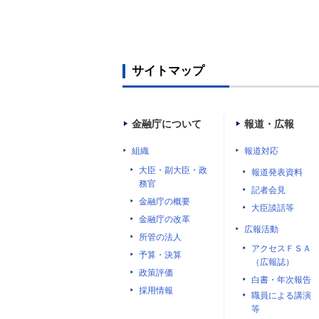
サイトマップ
金融庁について
報道・広報
組織
報道対応
大臣・副大臣・政
報道発表資料
務官
記者会見
金融庁の概要
大臣談話等
金融庁の改革
広報活動
所管の法人
アクセスＦＳＡ
予算・決算
（広報誌）
政策評価
白書・年次報告
採用情報
職員による講演
等