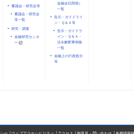
金融会社関係）
審議会・研究会等
一覧
審議会・研究会
告示・ガイドライ
等一覧
ン・Ｑ＆Ａ等
研究・調査
告示・ガイドラ
イン・Ｑ＆Ａ・
金融研究センタ
法令解釈事例集
ー
一覧
金融上の行政処分
等
シー
ウェブアクセシビリティ
アクセス
御意見・問い合わせ
各種情報検