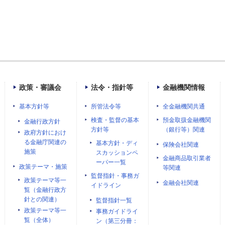
政策・審議会
法令・指針等
金融機関情報
基本方針等
所管法令等
全金融機関共通
検査・監督の基本
預金取扱金融機関
金融行政方針
方針等
（銀行等）関連
政府方針におけ
る金融庁関連の
基本方針・ディ
保険会社関連
施策
スカッションペ
金融商品取引業者
ーパー一覧
政策テーマ・施策
等関連
監督指針・事務ガ
政策テーマ等一
金融会社関連
イドライン
覧（金融行政方
針との関連）
監督指針一覧
政策テーマ等一
事務ガイドライ
覧（全体）
ン（第三分冊：