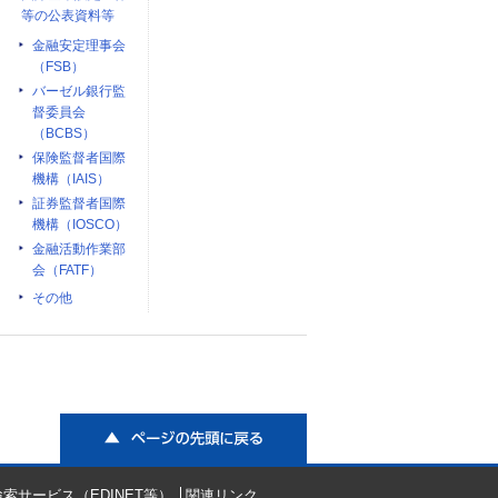
等の公表資料等
金融安定理事会
（FSB）
バーゼル銀行監
督委員会
（BCBS）
保険監督者国際
機構（IAIS）
証券監督者国際
機構（IOSCO）
金融活動作業部
会（FATF）
その他
ページの先頭に戻る
索サービス（EDINET等）
関連リンク