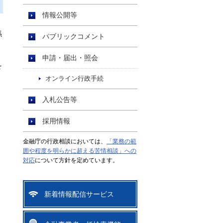
情報公開等
係
パブリックコメント
申請・届出・照会
を
オンライン行政手続
入札公告等
採用情報
金融庁の行政相談においては、
「業務の範
囲や程度を明らかに超える苦情相談」への
対応
について方針を定めています。
新着情報配信サービス