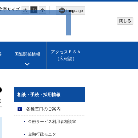
文字サイズ
大
中
小
Language
閉じる
Global Site
Financial Services Agency
アクセスＦＳＡ
報
国際関係情報
（広報誌）
Machine translation
English
相談・手続・採用情報
日
庁
各種窓口のご案内
金融サービス利用者相談室
金融行政モニター