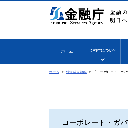
本
文
へ
移
動
金融庁について
ホーム
ホーム
報道発表資料
「コーポレート・ガバ
「コーポレート・ガバ