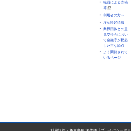
職員による寄稿
等
利用者の方へ
注意喚起情報
業界団体との意
見交換会におい
て金融庁が提起
した主な論点
よく閲覧されて
いるページ
利用規約・免責事項/著作権
プライバシーポリ