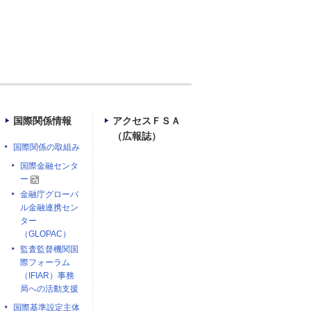
国際関係情報
アクセスＦＳＡ
（広報誌）
国際関係の取組み
国際金融センタ
ー
金融庁グローバ
ル金融連携セン
ター
（GLOPAC）
監査監督機関国
際フォーラム
（IFIAR）事務
局への活動支援
国際基準設定主体