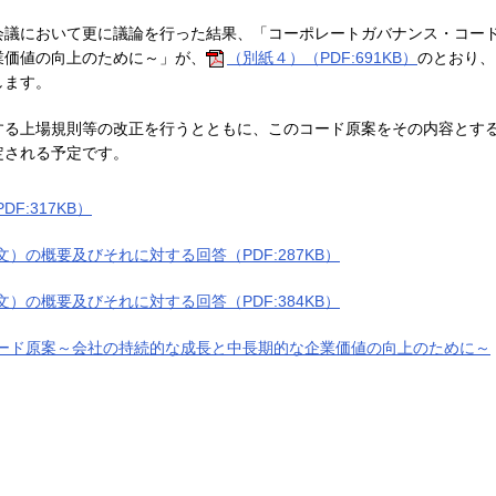
会議において更に議論を行った結果、「コーポレートガバナンス・コー
業価値の向上のために～」が、
（別紙４）（PDF:691KB）
のとおり、
します。
する上場規則等の改正を行うとともに、このコード原案をその内容とす
定される予定です。
F:317KB）
）の概要及びそれに対する回答（PDF:287KB）
）の概要及びそれに対する回答（PDF:384KB）
ード原案～会社の持続的な成長と中長期的な企業価値の向上のために～