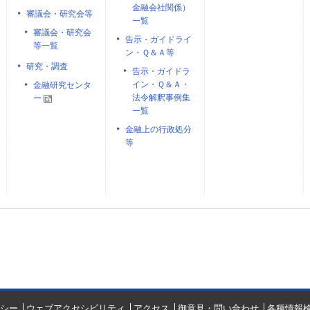
金融会社関係）
審議会・研究会等
一覧
審議会・研究会
告示・ガイドライ
等一覧
ン・Ｑ＆Ａ等
研究・調査
告示・ガイドラ
イン・Ｑ＆Ａ・
金融研究センタ
法令解釈事例集
ー
一覧
金融上の行政処分
等
シー
ウェブアクセシビリティ
アクセス
御意見・問い合わせ
各種情報検