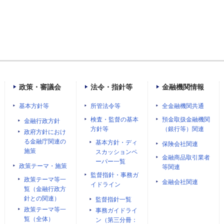
政策・審議会
法令・指針等
金融機関情報
基本方針等
所管法令等
全金融機関共通
検査・監督の基本
預金取扱金融機関
金融行政方針
方針等
（銀行等）関連
政府方針におけ
る金融庁関連の
基本方針・ディ
保険会社関連
施策
スカッションペ
金融商品取引業者
ーパー一覧
政策テーマ・施策
等関連
監督指針・事務ガ
政策テーマ等一
金融会社関連
イドライン
覧（金融行政方
針との関連）
監督指針一覧
政策テーマ等一
事務ガイドライ
覧（全体）
ン（第三分冊：