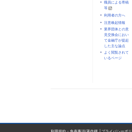
職員による寄稿
等
利用者の方へ
注意喚起情報
業界団体との意
見交換会におい
て金融庁が提起
した主な論点
よく閲覧されて
いるページ
利用規約・免責事項/著作権
プライバシーポリ