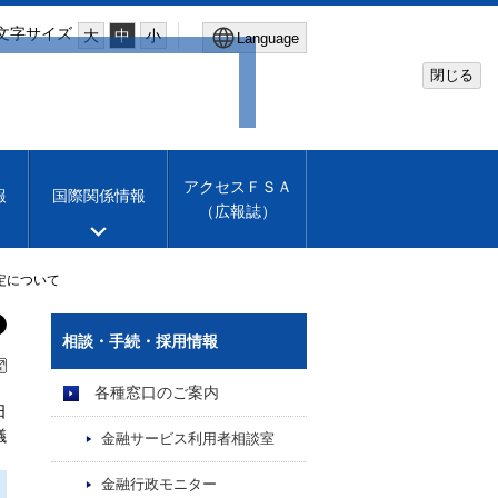
文字サイズ
大
中
小
Language
閉じる
Global Site
Financial Services Agency
アクセスＦＳＡ
報
国際関係情報
（広報誌）
Machine translation
English
定について
相談・手続・採用情報
各種窓口のご案内
日
議
金融サービス利用者相談室
金融行政モニター