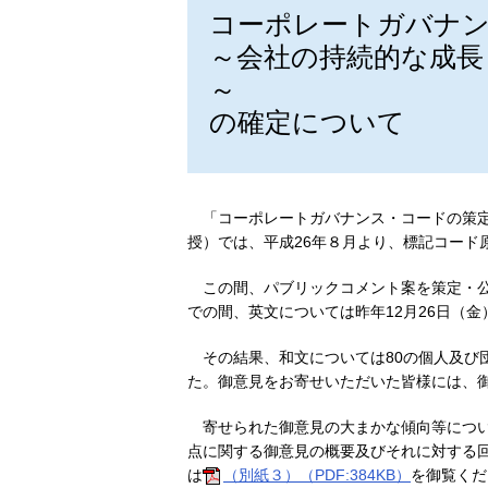
コーポレートガバナ
～会社の持続的な成長
～
の確定について
「コーポレートガバナンス・コードの策
授）では、平成26年８月より、標記コード
この間、パブリックコメント案を策定・公
での間、英文については昨年12月26日（
その結果、和文については80の個人及び
た。御意見をお寄せいただいた皆様には、
寄せられた御意見の大まかな傾向等につ
点に関する御意見の概要及びそれに対する
は
（別紙３）（PDF:384KB）
を御覧くだ