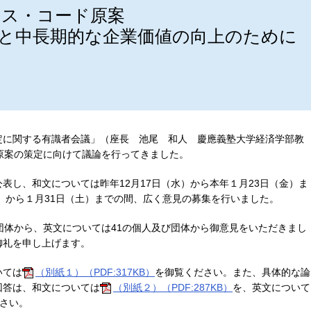
ンス・コード原案
と中長期的な企業価値の向上のために
定に関する有識者会議」（座長 池尾 和人 慶應義塾大学経済学部教
原案の策定に向けて議論を行ってきました。
表し、和文については昨年12月17日（水）から本年１月23日（金）ま
金）から１月31日（土）までの間、広く意見の募集を行いました。
団体から、英文については41の個人及び団体から御意見をいただきまし
御礼を申し上げます。
いては
（別紙１）（PDF:317KB）
を御覧ください。また、具体的な論
回答は、和文については
（別紙２）（PDF:287KB）
を、英文について
さい。