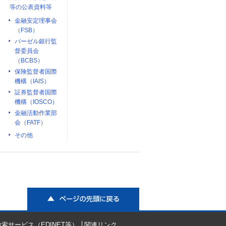
等の公表資料等
金融安定理事会
（FSB）
バーゼル銀行監
督委員会
（BCBS）
保険監督者国際
機構（IAIS）
証券監督者国際
機構（IOSCO）
金融活動作業部
会（FATF）
その他
ページの先頭に戻る
索サービス（EDINET等）
関連リンク