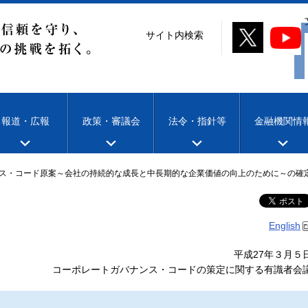
サイト内検索
報道・広報
政策・審議会
法令・指針等
金融機関情
ス・コード原案～会社の持続的な成長と中長期的な企業価値の向上のために～の確
English
平成27年３月５
コーポレートガバナンス・コードの策定に関する有識者会