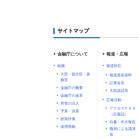
サイトマップ
金融庁について
報道・広報
組織
報道対応
大臣・副大臣・政
報道発表資料
務官
記者会見
金融庁の概要
大臣談話等
金融庁の改革
広報活動
所管の法人
アクセスＦＳＡ
予算・決算
（広報誌）
政策評価
白書・年次報告
採用情報
職員による講演
等