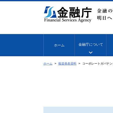
本
文
へ
移
動
金融庁について
ホーム
ホーム
報道発表資料
コーポレートガバナン