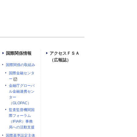
国際関係情報
アクセスＦＳＡ
（広報誌）
国際関係の取組み
国際金融センタ
ー
金融庁グローバ
ル金融連携セン
ター
（GLOPAC）
監査監督機関国
際フォーラム
（IFIAR）事務
局への活動支援
国際基準設定主体