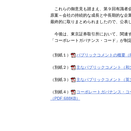
これらの御意見も踏まえ、第９回有識者
原案～会社の持続的な成長と中長期的な企
最終的に取りまとめられましたので、公表
今後は、東京証券取引所において、関連
「コーポレートガバナンス・コード」が制
（別紙１）
パブリックコメントの概要（PD
（別紙２）
主なパブリックコメント（和文
（別紙３）
主なパブリックコメント（英文
（別紙４）
コーポレートガバナンス・コ
（PDF:688KB）