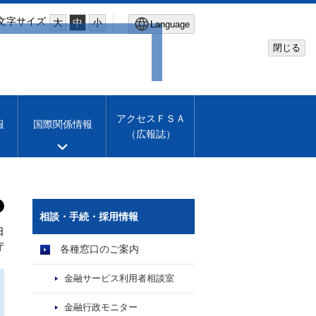
文字サイズ
大
中
小
Language
閉じる
Global Site
Financial Services Agency
アクセスＦＳＡ
報
国際関係情報
（広報誌）
Machine translation
English
相談・手続・採用情報
日
庁
各種窓口のご案内
金融サービス利用者相談室
金融行政モニター