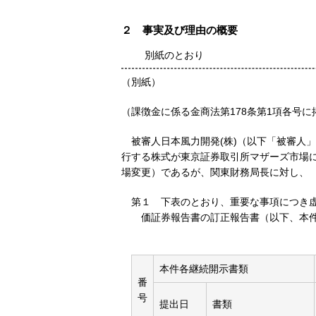
２
事実及び理由の概要
別紙のとおり
（別紙）
（課徴金に係る金商法第178条第1項各号
被審人日本風力開発(株)（以下「被審人
行する株式が東京証券取引所マザーズ市場に
場変更）であるが、関東財務局長に対し、
第１
下表のとおり、重要な事項につき
価証券報告書の訂正報告書（以下、本
本件各継続開示書類
番
号
提出日
書類