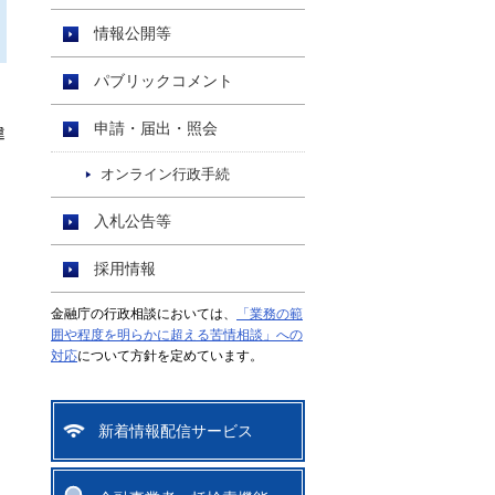
情報公開等
パブリックコメント
申請・届出・照会
違
オンライン行政手続
入札公告等
採用情報
金融庁の行政相談においては、
「業務の範
囲や程度を明らかに超える苦情相談」への
対応
について方針を定めています。
新着情報配信サービス