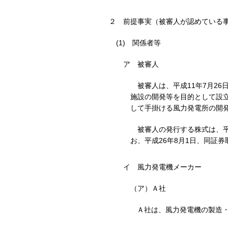
２
前提事実（被審人が認めている
(1)
関係者等
ア
被審人
被審人は、平成11年7月2
施設の開発等を目的として設
して手掛ける風力発電所の開
被審人の発行する株式は、平
お、平成26年8月1日、同証
イ
風力発電機メーカー
（ア）Ａ社
Ａ社は、風力発電機の製造