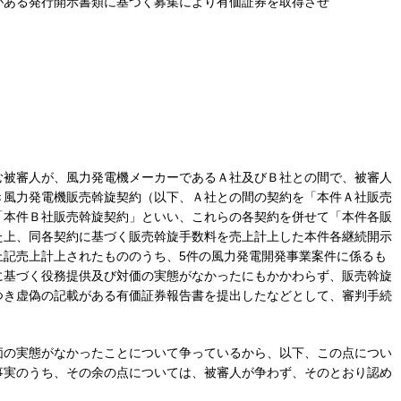
がある発行開示書類に基づく募集により有価証券を取得させ
む被審人が、風力発電機メーカーであるＡ社及びＢ社との間で、被審人
き風力発電機販売斡旋契約（以下、Ａ社との間の契約を「本件Ａ社販売
「本件Ｂ社販売斡旋契約」といい、これらの各契約を併せて「本件各販
た上、同各契約に基づく販売斡旋手数料を売上計上した本件各継続開示
上記売上計上されたもののうち、5件の風力発電開発事業案件に係るも
に基づく役務提供及び対価の実態がなかったにもかかわらず、販売斡旋
つき虚偽の記載がある有価証券報告書を提出したなどとして、審判手続
価の実態がなかったことについて争っているから、以下、この点につい
事実のうち、その余の点については、被審人が争わず、そのとおり認め