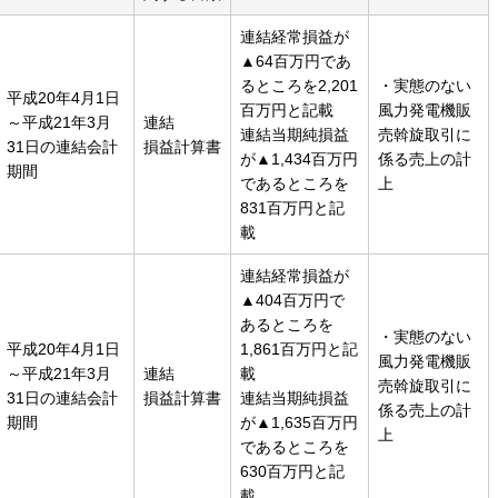
連結経常損益が
▲64百万円であ
るところを2,201
・実態のない
平成20年4月1日
百万円と記載
風力発電機販
～平成21年3月
連結
連結当期純損益
売斡旋取引に
31日の連結会計
損益計算書
が▲1,434百万円
係る売上の計
期間
であるところを
上
831百万円と記
載
連結経常損益が
▲404百万円で
あるところを
・実態のない
平成20年4月1日
1,861百万円と記
風力発電機販
～平成21年3月
連結
載
売斡旋取引に
31日の連結会計
損益計算書
連結当期純損益
係る売上の計
期間
が▲1,635百万円
上
であるところを
630百万円と記
載