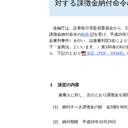
対する課徴金納付命令
金融庁は、証券取引等監視委員会から、日
課徴金納付命令の
勧告
を受け、平成25年
反審判事件）を行い、以後審判官3名によ
下「金商法」といいます。）第185条の6
ら、下記のとおり
決定（PDF：493KB）
１
決定の内容
被審人に対し、次のとおり課徴金を国
(1)
納付すべき課徴金の額
金3億9,96
(2)
納付期限
平成26年10月29日