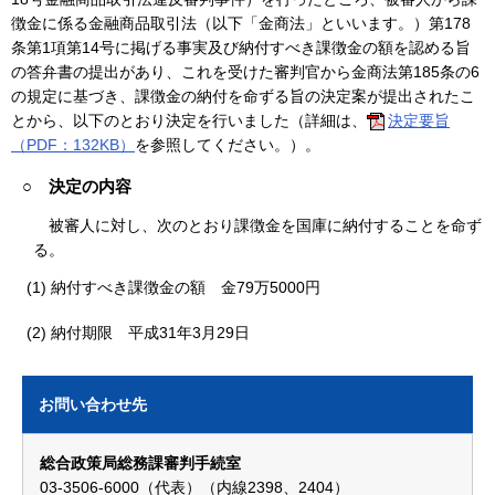
徴金に係る金融商品取引法（以下「金商法」といいます。）第178
条第1項第14号に掲げる事実及び納付すべき課徴金の額を認める旨
の答弁書の提出があり、これを受けた審判官から金商法第185条の6
の規定に基づき、課徴金の納付を命ずる旨の決定案が提出されたこ
とから、以下のとおり決定を行いました（詳細は、
決定要旨
（PDF：132KB）
を参照してください。）。
○ 決定の内容
被審人に対し、次のとおり課徴金を国庫に納付することを命ず
る。
(1) 納付すべき課徴金の額 金79万5000円
(2) 納付期限 平成31年3月29日
お問い合わせ先
総合政策局総務課審判手続室
03-3506-6000（代表）（内線2398、2404）