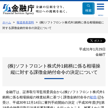
本
文
検索
へ
MENU
移
ホーム
報道発表資料
(株)ソフトフロント株式外1銘柄に係る相場操縦に
動
対する課徴金納付命令の決定について
平成31年1月29日
金融庁
(株)ソフトフロント株式外1銘柄に係る相場操
縦に対する課徴金納付命令の決定について
金融庁は、証券取引等監視委員会から(株)ソフトフロント株式外1
銘柄に係る相場操縦の検査結果に基づく課徴金納付命令の
勧告
を
受け、平成30年12月14日に審判手続開始の決定（平成30年度(判)第
18号金融商品取引法違反審判事件）を行ったところ、被審人から課