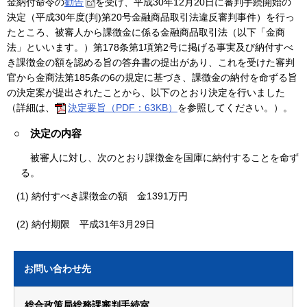
金納付命令の
勧告
を受け、平成30年12月20日に審判手続開始の
決定（平成30年度(判)第20号金融商品取引法違反審判事件）を行っ
たところ、被審人から課徴金に係る金融商品取引法（以下「金商
法」といいます。）第178条第1項第2号に掲げる事実及び納付すべ
き課徴金の額を認める旨の答弁書の提出があり、これを受けた審判
官から金商法第185条の6の規定に基づき、課徴金の納付を命ずる旨
の決定案が提出されたことから、以下のとおり決定を行いました
（詳細は、
決定要旨（PDF：63KB）
を参照してください。）。
○ 決定の内容
被審人に対し、次のとおり課徴金を国庫に納付することを命ず
る。
(1) 納付すべき課徴金の額 金1391万円
(2) 納付期限 平成31年3月29日
お問い合わせ先
総合政策局総務課審判手続室