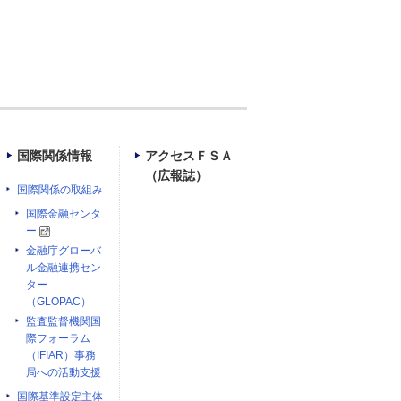
国際関係情報
アクセスＦＳＡ
（広報誌）
国際関係の取組み
国際金融センタ
ー
金融庁グローバ
ル金融連携セン
ター
（GLOPAC）
監査監督機関国
際フォーラム
（IFIAR）事務
局への活動支援
国際基準設定主体