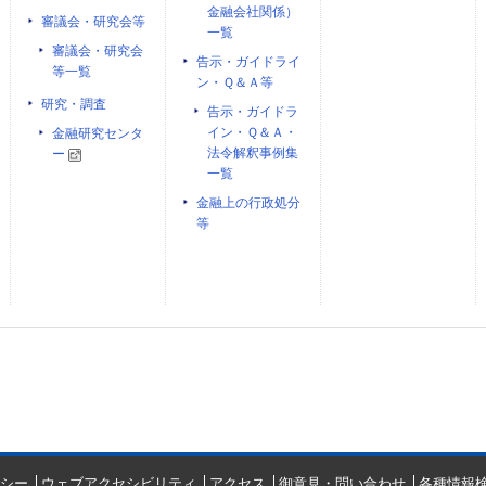
金融会社関係）
審議会・研究会等
一覧
審議会・研究会
告示・ガイドライ
等一覧
ン・Ｑ＆Ａ等
研究・調査
告示・ガイドラ
イン・Ｑ＆Ａ・
金融研究センタ
法令解釈事例集
ー
一覧
金融上の行政処分
等
シー
ウェブアクセシビリティ
アクセス
御意見・問い合わせ
各種情報検