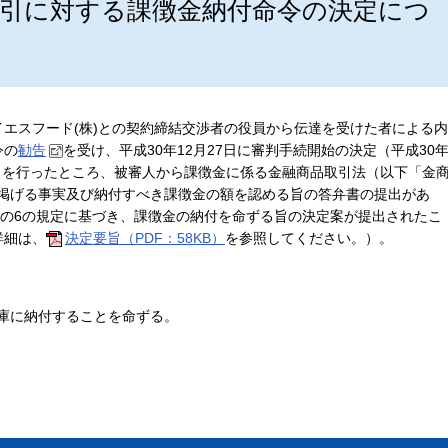
引に対する課徴金納付命令の決定につ
エスフード(株)との契約締結交渉者の役員から伝達を受けた者による内
令の
勧告
を受け、平成30年12月27日に審判手続開始の決定（平成30
件）を行ったところ、被審人から課徴金に係る金融商品取引法（以下「金
号に掲げる事実及び納付すべき課徴金の額を認める旨の答弁書の提出があ
条の6の規定に基づき、課徴金の納付を命ずる旨の決定案が提出されたこ
詳細は、
決定要旨（PDF：58KB）
を参照してください。）。
庫に納付することを命ずる。