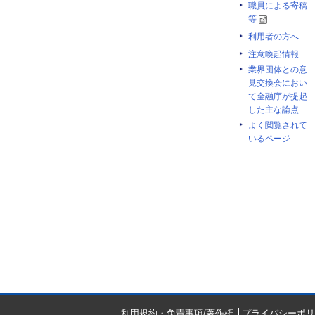
職員による寄稿
等
利用者の方へ
注意喚起情報
業界団体との意
見交換会におい
て金融庁が提起
した主な論点
よく閲覧されて
いるページ
利用規約・免責事項/著作権
プライバシーポリ