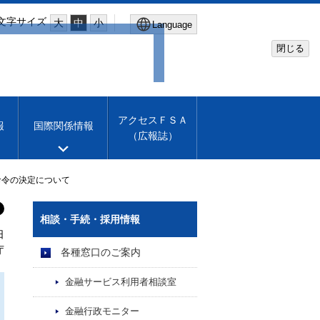
文字サイズ
大
中
小
Language
閉じる
Global Site
Financial Services Agency
アクセスＦＳＡ
報
国際関係情報
（広報誌）
Machine translation
English
命令の決定について
相談・手続・採用情報
日
庁
各種窓口のご案内
金融サービス利用者相談室
金融行政モニター