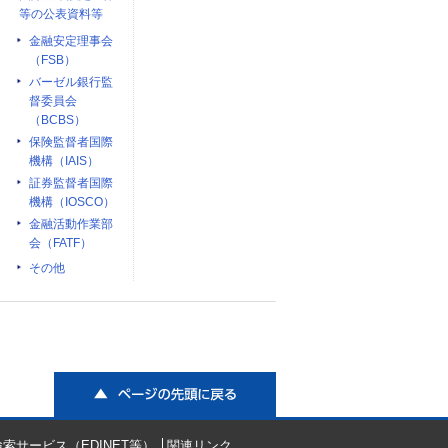
等の公表資料等
金融安定理事会
（FSB）
バーゼル銀行監
督委員会
（BCBS）
保険監督者国際
機構（IAIS）
証券監督者国際
機構（IOSCO）
金融活動作業部
会（FATF）
その他
ページの先頭に戻る
索サービス（EDINET等）
関連リンク