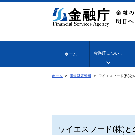
本
文
へ
移
動
金融庁について
ホーム
ホーム
報道発表資料
ワイエスフード(株)
ワイエスフード(株)