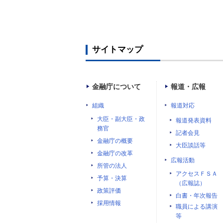
サイトマップ
金融庁について
報道・広報
組織
報道対応
大臣・副大臣・政
報道発表資料
務官
記者会見
金融庁の概要
大臣談話等
金融庁の改革
広報活動
所管の法人
アクセスＦＳＡ
予算・決算
（広報誌）
政策評価
白書・年次報告
採用情報
職員による講演
等