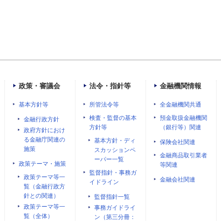
政策・審議会
法令・指針等
金融機関情報
基本方針等
所管法令等
全金融機関共通
検査・監督の基本
預金取扱金融機関
金融行政方針
方針等
（銀行等）関連
政府方針におけ
る金融庁関連の
基本方針・ディ
保険会社関連
施策
スカッションペ
金融商品取引業者
ーパー一覧
政策テーマ・施策
等関連
監督指針・事務ガ
政策テーマ等一
金融会社関連
イドライン
覧（金融行政方
針との関連）
監督指針一覧
政策テーマ等一
事務ガイドライ
覧（全体）
ン（第三分冊：