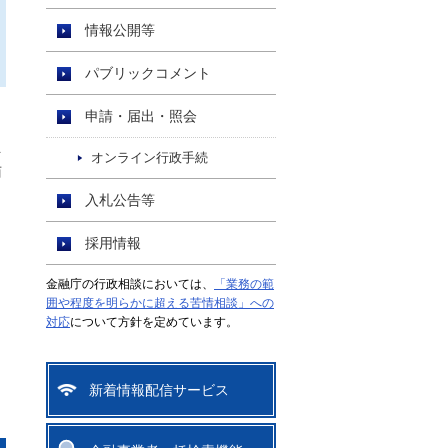
情報公開等
パブリックコメント
申請・届出・照会
年
オンライン行政手続
商
入札公告等
採用情報
金融庁の行政相談においては、
「業務の範
囲や程度を明らかに超える苦情相談」への
対応
について方針を定めています。
新着情報配信サービス