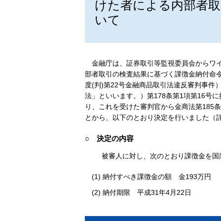
けた者による内部者取
いて
金融庁は、証券取引等監視委員会からワイ
部者取引の検査結果に基づく課徴金納付命
度(判)第22号金融商品取引法違反審判事
法」といいます。）第178条第1項第16
り、これを受けた審判官から金商法第185
とから、以下のとおり決定を行いました（
○ 決定の内容
被審人に対し、次のとおり課徴金を国
(1) 納付すべき課徴金の額 金193万円
(2) 納付期限 平成31年4月22日