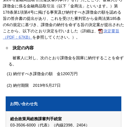
課徴金に係る金融商品取引法（以下「金商法」といいます。）第
178条第1項第4号に掲げる事実及び納付すべき課徴金の額を認める
旨の答弁書の提出があり、これを受けた審判官から金商法第185条
の6の規定に基づき、課徴金の納付を命ずる旨の決定案が提出された
ことから、以下のとおり決定を行いました（詳細は、
決定要旨
（PDF：67KB）
を参照してください。）。
○ 決定の内容
被審人に対し、次のとおり課徴金を国庫に納付することを命ず
る。
(1) 納付すべき課徴金の額 金1200万円
(2) 納付期限 2019年5月27日
お問い合わせ先
総合政策局総務課審判手続室
03-3506-6000（代表）（内線2398、2404）