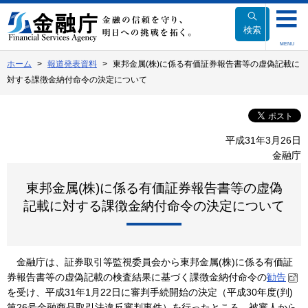
本
文
検索
へ
MENU
移
ホーム
報道発表資料
東邦金属(株)に係る有価証券報告書等の虚偽記載に
動
対する課徴金納付命令の決定について
平成31年3月26日
金融庁
東邦金属(株)に係る有価証券報告書等の虚偽
記載に対する課徴金納付命令の決定について
金融庁は、証券取引等監視委員会から東邦金属(株)に係る有価証
券報告書等の虚偽記載の検査結果に基づく課徴金納付命令の
勧告
を受け、平成31年1月22日に審判手続開始の決定（平成30年度(判)
第26号金融商品取引法違反審判事件）を行ったところ、被審人から