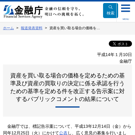
本
文
検索
へ
MENU
移
ホーム
報道発表資料
資産を買い取る場合の価格を…
動
平成14年１月10日
金融庁
資産を買い取る場合の価格を定めるための基
準及び資産の買取りの決定に係る承認を行う
ための基準を定める件を改正する告示案に対
するパブリックコメントの結果について
金融庁では、標記告示案について、平成13年12月14日（金）から
同年12月25日（火）にかけて
公表
し、広く意見の募集を行いまし