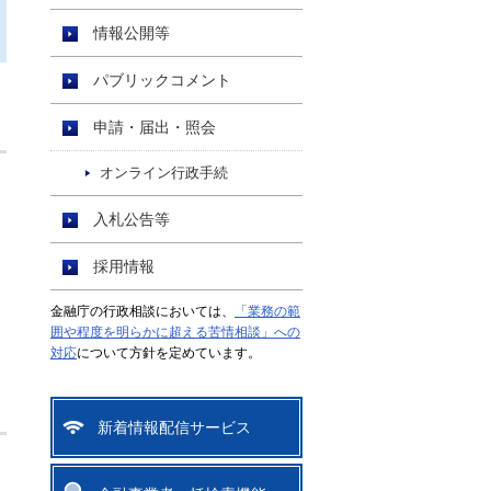
情報公開等
パブリックコメント
申請・届出・照会
オンライン行政手続
月
入札公告等
採用情報
金融庁の行政相談においては、
「業務の範
囲や程度を明らかに超える苦情相談」への
対応
について方針を定めています。
新着情報配信サービス