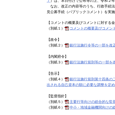
７
）は、本日付けで公布等の上、令和２年
なお、改正の内容等のうち、行政手続法
見公募手続（パブリックコメント）を実施
【コメントの概要及びコメントに対する金
（別紙１）
コメントの概要及びコメン
【政令】
（別紙２）
銀行法施行令等の一部を改
【内閣府令】
（別紙３）
銀行法施行規則等の一部を
【告示】
（別紙４）
銀行法施行規則第十四条の
出される自己資本の額に必要な調整を定め
【監督指針】
（別紙５）
主要行等向けの総合的な監
（別紙６）
中小・地域金融機関向けの