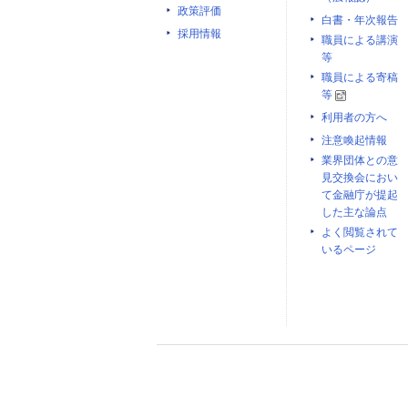
政策評価
白書・年次報告
採用情報
職員による講演
等
職員による寄稿
等
利用者の方へ
注意喚起情報
業界団体との意
見交換会におい
て金融庁が提起
した主な論点
よく閲覧されて
いるページ