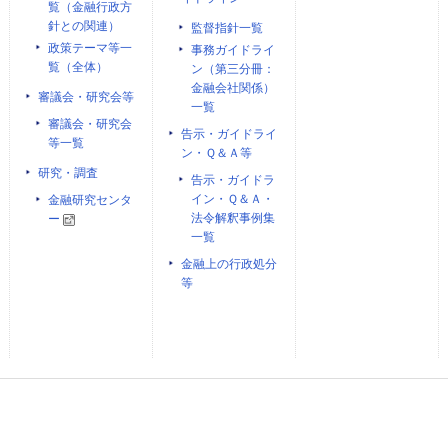
覧（金融行政方
針との関連）
監督指針一覧
政策テーマ等一
事務ガイドライ
覧（全体）
ン（第三分冊：
金融会社関係）
審議会・研究会等
一覧
審議会・研究会
告示・ガイドライ
等一覧
ン・Ｑ＆Ａ等
研究・調査
告示・ガイドラ
イン・Ｑ＆Ａ・
金融研究センタ
法令解釈事例集
ー
一覧
金融上の行政処分
等