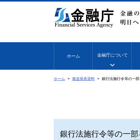
本
文
へ
移
動
金融庁について
ホーム
ホーム
報道発表資料
銀行法施行令等の一部
銀行法施行令等の一部