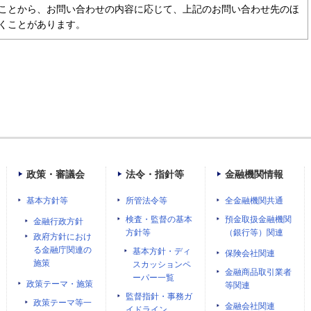
ことから、お問い合わせの内容に応じて、上記のお問い合わせ先のほ
くことがあります。
政策・審議会
法令・指針等
金融機関情報
基本方針等
所管法令等
全金融機関共通
検査・監督の基本
預金取扱金融機関
金融行政方針
方針等
（銀行等）関連
政府方針におけ
る金融庁関連の
基本方針・ディ
保険会社関連
施策
スカッションペ
金融商品取引業者
ーパー一覧
政策テーマ・施策
等関連
監督指針・事務ガ
政策テーマ等一
金融会社関連
イドライン