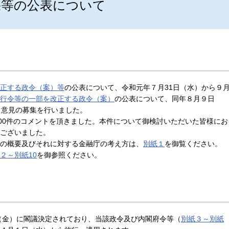
果等の公表について
正する政令（案）等
の公表について、令和元年７月31日（水）から９
行令等の一部を改正する政令（案）
の公表について、同年８月９日
く意見の募集を行いました。
00件のコメントを頂きました。本件について御検討いただいた皆様にお
ございました。
の概要及びそれに対する金融庁の考え方は、
別紙１
を御覧ください。
２～別紙10
を御参照ください。
日（金）に閣議決定されており、当該政令及び内閣府令等（
別紙３～別紙