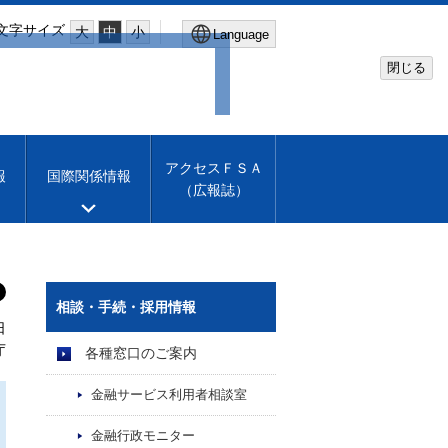
文字サイズ
大
中
小
Language
閉じる
Global Site
Financial Services Agency
アクセスＦＳＡ
報
国際関係情報
（広報誌）
Machine translation
English
相談・手続・採用情報
日
庁
各種窓口のご案内
金融サービス利用者相談室
金融行政モニター