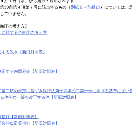
４月１日（水）から施行・適用されます。
第39条第４項第７号に該当するもの（
別紙８～別紙10
）については、
していません。
融庁の考え方】
トに対する金融庁の考え方
正する政令【新旧対照表】
改正する内閣府令【新旧対照表】
二第二項の規定に基づき銀行法第十四条の二第一号に掲げる基準に従い
る件等の一部を改正する件【新旧対照表】
督指針【新旧対照表】
総合的な監督指針【新旧対照表】