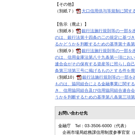
【その他】
（別紙７）
大口信用供与等規制に関す
【告示（廃止）】
（別紙８）
銀行法施行規則等の一部を
のは、銀行法第十四条の二の規定に基づき
るかどうかを判断するための基準第十条第
（別紙９）
銀行法施行規則等の一部を
のは、信用金庫法第八十九条第一項におい
連合会がその保有する資産等に照らし自己
条第三項第三号に掲げるものとする件を廃
（別紙10）
銀行法施行規則等の一部を
ものは、協同組合による金融事業に関する
き、信用協同組合及び信用協同組合連合会
うかを判断するための基準第八条第三項第
お問い合わせ先
金融庁 Tel：03-3506-6000（代表）
企画市場局総務課信用制度参事官室（内線