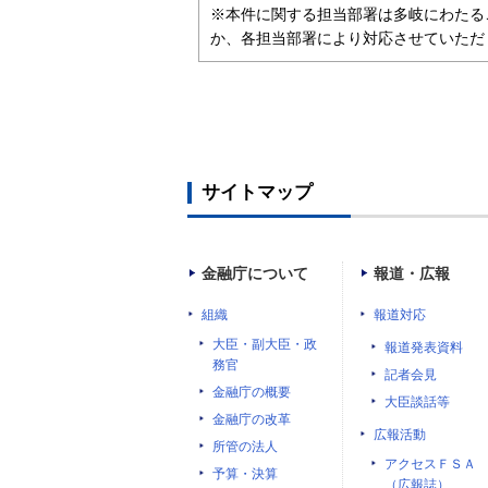
※本件に関する担当部署は多岐にわたる
か、各担当部署により対応させていただ
サイトマップ
金融庁について
報道・広報
組織
報道対応
大臣・副大臣・政
報道発表資料
務官
記者会見
金融庁の概要
大臣談話等
金融庁の改革
広報活動
所管の法人
アクセスＦＳＡ
予算・決算
（広報誌）