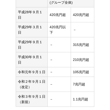
(グループ全体)
平成28年９月１
420兆円超
420兆円超
日
平成29年３月１
420兆円以
－
日
下
平成29年９月１
－
315兆円超
日
平成30年９月１
－
210兆円超
日
令和元年９月１日
－
105兆円超
令和２年９月１日
－
7兆円超
（改定）
令和３年９月１日
－
1.1兆円超
（新規）