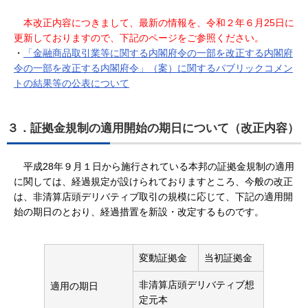
本改正内容につきまして、最新の情報を、令和２年６月25日に
更新しておりますので、下記のページをご参照ください。
・
「金融商品取引業等に関する内閣府令の一部を改正する内閣府
令の一部を改正する内閣府令」（案）に関するパブリックコメン
トの結果等の公表について
３．証拠金規制の適用開始の期日について（改正内容）
平成28年９月１日から施行されている本邦の証拠金規制の適用
に関しては、経過規定が設けられておりますところ、今般の改正
は、非清算店頭デリバティブ取引の規模に応じて、下記の適用開
始の期日のとおり、経過措置を新設・改定するものです。
変動証拠金
当初証拠金
非清算店頭デリバティブ想
適用の期日
定元本