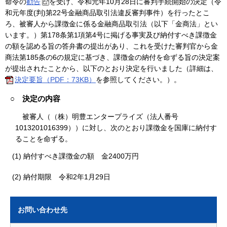
命令の
勧告
を受け、令和元年10月28日に審判手続開始の決定（令
和元年度(判)第22号金融商品取引法違反審判事件）を行ったとこ
ろ、被審人から課徴金に係る金融商品取引法（以下「金商法」とい
います。）第178条第1項第4号に掲げる事実及び納付すべき課徴金
の額を認める旨の答弁書の提出があり、これを受けた審判官から金
商法第185条の6の規定に基づき、課徴金の納付を命ずる旨の決定案
が提出されたことから、以下のとおり決定を行いました（詳細は、
決定要旨（PDF：73KB）
を参照してください。）。
○ 決定の内容
被審人（（株）明豊エンタープライズ（法人番号
1013201016399））に対し、次のとおり課徴金を国庫に納付す
ることを命ずる。
(1) 納付すべき課徴金の額 金2400万円
(2) 納付期限 令和2年1月29日
お問い合わせ先