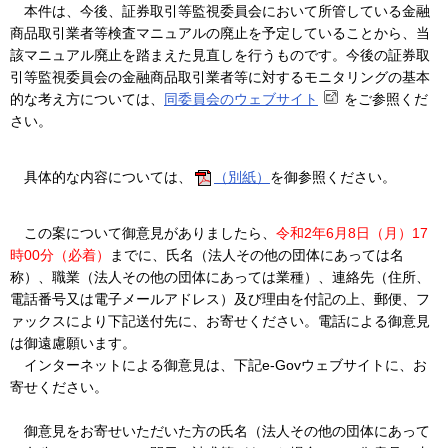
本件は、今後、証券取引等監視委員会において所管している金融
商品取引業者等検査マニュアルの廃止を予定していることから、当
該マニュアル廃止を踏まえた見直しを行うものです。今後の証券取
引等監視委員会の金融商品取引業者等に対するモニタリングの基本
的な考え方については、
同委員会のウェブサイト
をご参照くだ
さい。
具体的な内容については、
（別紙）
を御参照ください。
この案について御意見がありましたら、
令和2年6月8日（月）17
時00分（必着）
までに、氏名（法人その他の団体にあっては名
称）、職業（法人その他の団体にあっては業種）、連絡先（住所、
電話番号又は電子メールアドレス）及び理由を付記の上、郵便、フ
ァックスにより下記送付先に、お寄せください。電話による御意見
は御遠慮願います。
インターネットによる御意見は、下記e-Govウェブサイトに、お
寄せください。
御意見をお寄せいただいた方の氏名（法人その他の団体にあって