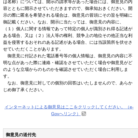
は名称）については、開示の請求等があった場合には、御意見の内
容とともに開示させていただきますので、御承知おきください。開
示の際に匿名を希望される場合は、御意見の冒頭にその旨を明確に
御記載ください。なお、開示に当たっては、御意見の内容に、
（１）個人に関する情報であって特定の個人が識別され得る記述が
ある場合、又は（２）法人等の権利、競争上の地位その他正当な利
益を侵害するおそれのある記述がある場合、には当該箇所を伏せさ
せていただくことがあります。
御意見に付記された電話番号等の個人情報は、御意見の内容に不
明な点があった際に連絡・確認をさせていただく場合や御意見がど
のような立場からのものかを確認させていただく場合に利用しま
す。
なお、御意見に対しての個別の回答はいたしませんので、あらか
じめ御了承ください。
インターネットによる御意見はここをクリックしてください。（e-
Govへリンク）
御意見の送付先