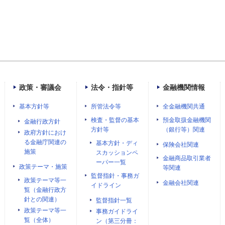
政策・審議会
法令・指針等
金融機関情報
基本方針等
所管法令等
全金融機関共通
検査・監督の基本
預金取扱金融機関
金融行政方針
方針等
（銀行等）関連
政府方針におけ
る金融庁関連の
基本方針・ディ
保険会社関連
施策
スカッションペ
金融商品取引業者
ーパー一覧
政策テーマ・施策
等関連
監督指針・事務ガ
政策テーマ等一
金融会社関連
イドライン
覧（金融行政方
針との関連）
監督指針一覧
政策テーマ等一
事務ガイドライ
覧（全体）
ン（第三分冊：