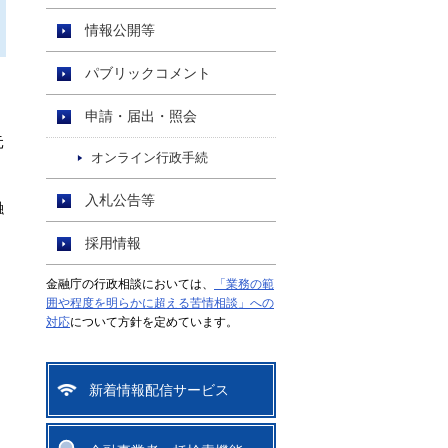
情報公開等
パブリックコメント
申請・届出・照会
元
オンライン行政手続
入札公告等
融
採用情報
金融庁の行政相談においては、
「業務の範
囲や程度を明らかに超える苦情相談」への
対応
について方針を定めています。
新着情報配信サービス