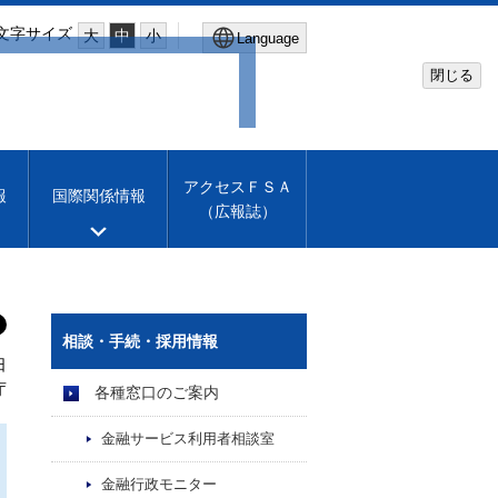
文字サイズ
大
中
小
Language
閉じる
Global Site
Financial Services Agency
アクセスＦＳＡ
報
国際関係情報
（広報誌）
Machine translation
English
相談・手続・採用情報
日
庁
各種窓口のご案内
金融サービス利用者相談室
金融行政モニター