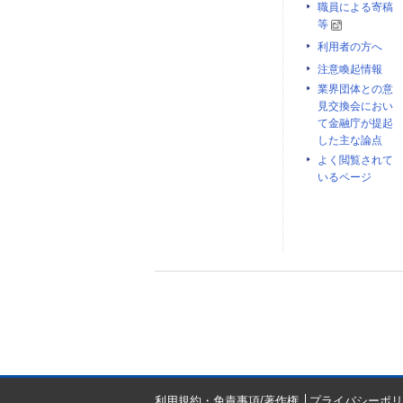
職員による寄稿
等
利用者の方へ
注意喚起情報
業界団体との意
見交換会におい
て金融庁が提起
した主な論点
よく閲覧されて
いるページ
利用規約・免責事項/著作権
プライバシーポリ