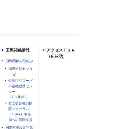
国際関係情報
アクセスＦＳＡ
（広報誌）
国際関係の取組み
国際金融センタ
ー
金融庁グローバ
ル金融連携セン
ター
（GLOPAC）
監査監督機関国
際フォーラム
（IFIAR）事務
局への活動支援
国際基準設定主体