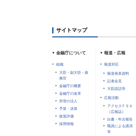
サイトマップ
金融庁について
報道・広報
組織
報道対応
大臣・副大臣・政
報道発表資料
務官
記者会見
金融庁の概要
大臣談話等
金融庁の改革
広報活動
所管の法人
アクセスＦＳＡ
予算・決算
（広報誌）
政策評価
白書・年次報告
採用情報
職員による講演
等