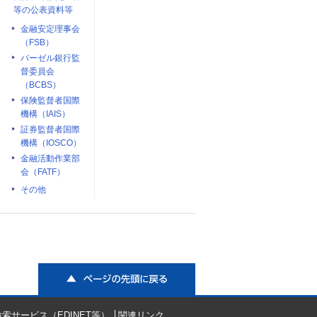
等の公表資料等
金融安定理事会
（FSB）
バーゼル銀行監
督委員会
（BCBS）
保険監督者国際
機構（IAIS）
証券監督者国際
機構（IOSCO）
金融活動作業部
会（FATF）
その他
ページの先頭に戻る
索サービス（EDINET等）
関連リンク