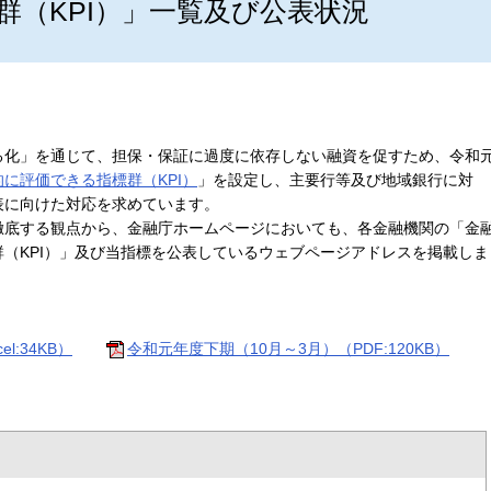
群（KPI）」一覧及び公表状況
化」を通じて、担保・保証に過度に依存しない融資を促すため、令和
に評価できる指標群（KPI）
」を設定し、主要行等及び地域銀行に対
表に向けた対応を求めています。
底する観点から、金融庁ホームページにおいても、各金融機関の「金
（KPI）」及び当指標を公表しているウェブページアドレスを掲載しま
l:34KB）
令和元年度下期（10月～3月）（PDF:120KB）