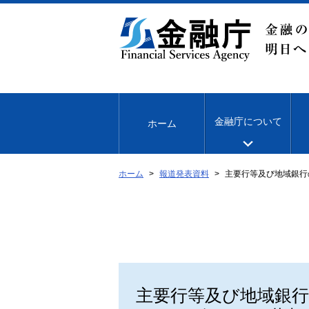
本
文
へ
移
動
金融庁について
ホーム
ホーム
報道発表資料
主要行等及び地域銀行
主要行等及び地域銀