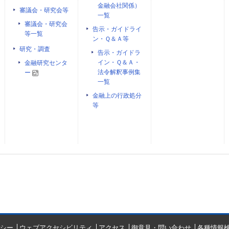
金融会社関係）
審議会・研究会等
一覧
審議会・研究会
告示・ガイドライ
等一覧
ン・Ｑ＆Ａ等
研究・調査
告示・ガイドラ
イン・Ｑ＆Ａ・
金融研究センタ
法令解釈事例集
ー
一覧
金融上の行政処分
等
シー
ウェブアクセシビリティ
アクセス
御意見・問い合わせ
各種情報検