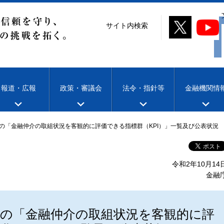
サイト内検索
報道・広報
政策・審議会
法令・指針等
金融機関情
の「金融仲介の取組状況を客観的に評価できる指標群（KPI）」一覧及び公表状況
令和2年10月14
金融
行の「金融仲介の取組状況を客観的に評