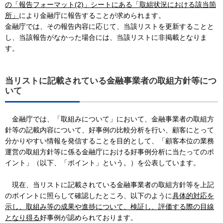
の「報告フォーマット(2)」シートにある「取組状況における該当箇
所」
により金融庁に報告することが求められます。
金融庁では、その報告内容に応じて、当該リストを更新することと
し、当該報告がなかった場合には、当該リストに非掲載となりま
す。
当リストに記載されている金融事業者の取組方針等につ
いて
金融庁では、「取組みについて」において、金融事業者の取組方
針等の記載内容について、好事例の比較分析を行い、顧客にとって
分かりやすい情報を発信することを目的として、「顧客本位の業務
運営の取組方針等に係る金融庁における好事例分析に当たってのポ
イント」（以下、「ポイント」という。）を公表しています。
現在、当リストに記載されている金融事業者の取組方針等を上記
のポイントに照らして確認したところ、以下のように
具体的対応を
示し、取組み等の成果や進捗について、検証し、評価する際の目線
となり得る
好事例が認められております。