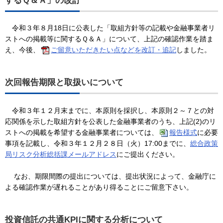
するＱ＆Ａ」の改訂
令和３年８月18日に公表した「取組方針等の記載や金融事業者リ
ストへの掲載等に関するＱ＆Ａ」について、上記の確認作業を踏ま
え、今後、
ご留意いただきたい点などを改訂・追記
しました。
次回報告期限と取扱いについて
令和３年１２月末までに、本原則を採択し、本原則２～７との対
応関係を示した取組方針を公表した金融事業者のうち、上記(2)のリ
ストへの掲載を希望する金融事業者については、
報告様式
に必要
事項を記載し、令和３年１２月２８日（火）17:00までに、
総合政策
局リスク分析総括課メールアドレス
にご提出ください。
なお、期限間際の提出については、提出状況によって、金融庁に
よる確認作業が遅れることがあり得ることにご留意下さい。
投資信託の共通KPIに関する分析について