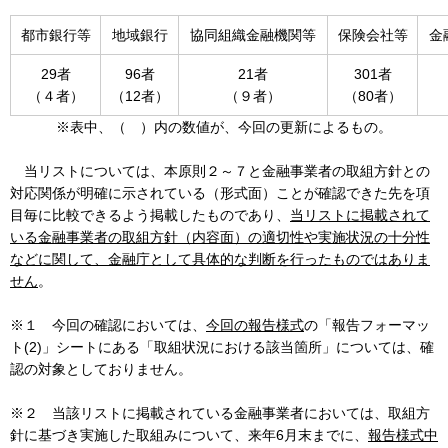
都市銀行等
地域銀行
協同組織金融機関等
保険会社等
金
29者
96者
21者
301者
（４者）
（12者）
（９者）
（80者）
※表中、（ ）内の数値が、今回の更新によるもの。
当リストについては、本原則２～７と金融事業者の取組方針との
対応関係が明確に示されている（形式面）ことが確認できた先を項
目毎に比較できるよう掲載したものであり、
当リストに掲載されて
いる金融事業者の取組方針（内容面）の適切性や実施状況の十分性
などに関して、金融庁として具体的な判断を行ったものではありま
せん
。
※１ 今回の確認においては、
今回の報告様式
の「報告フォーマッ
ト(2)」シートにある「取組状況における該当箇所」については、確
認の対象としておりません。
※２ 当該リストに掲載されている金融事業者においては、取組方
針に基づき実施した取組みについて、来年6月末までに、
報告様式中