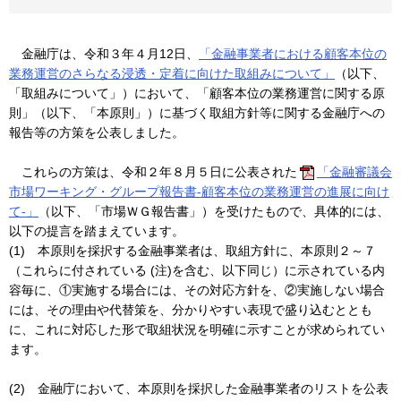
金融庁は、令和３年４月12日、
「金融事業者における顧客本位の
業務運営のさらなる浸透・定着に向けた取組みについて」
（以下、
「取組みについて」）において、「顧客本位の業務運営に関する原
則」（以下、「本原則」）に基づく取組方針等に関する金融庁への
報告等の方策を公表しました。
これらの方策は、令和２年８月５日に公表された
「金融審議会
市場ワーキング・グループ報告書-顧客本位の業務運営の進展に向け
て-」
（以下、「市場ＷＧ報告書」）を受けたもので、具体的には、
以下の提言を踏まえています。
(1) 本原則を採択する金融事業者は、取組方針に、本原則２～７
（これらに付されている (注)を含む、以下同じ）に示されている内
容毎に、①実施する場合には、その対応方針を、②実施しない場合
には、その理由や代替策を、分かりやすい表現で盛り込むととも
に、これに対応した形で取組状況を明確に示すことが求められてい
ます。
(2) 金融庁において、本原則を採択した金融事業者のリストを公表