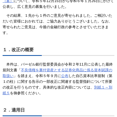
（案）
について、令和５年12月15日から令和６年１月26日にかけて
公表し、広く意見の募集を行いました。
その結果、１先から１件のご意見が寄せられました。ご検討いた
だいた皆様におかれては、ご協力ありがとうございました。なお、
寄せられたご意見は、今後の金融行政の参考とさせていただきま
す。
１．改正の概要
本件は、バーゼル銀行監督委員会が令和２年11月に公表した最終
規則文書「
不良債権を裏付資産とする証券化商品に係る資本賦課の
取扱い
」を踏まえ、令和５年９月に
公布
した自己資本比率規制（第
１の柱）に関する告示の一部改正に関連する監督指針について所要
の改正を行うものです。具体的な改正内容については、
別紙１～別
紙５
を御参照ください。
２．適用日