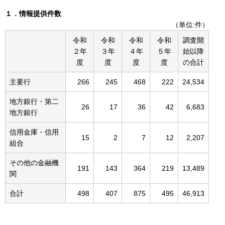
１．情報提供件数
（単位:件）
令和
令和
令和
令和
調査開
２年
３年
４年
５年
始以降
度
度
度
度
の合計
主要行
266
245
468
222
24,534
地方銀行・第二
26
17
36
42
6,683
地方銀行
信用金庫・信用
15
2
7
12
2,207
組合
その他の金融機
191
143
364
219
13,489
関
合計
498
407
875
495
46,913