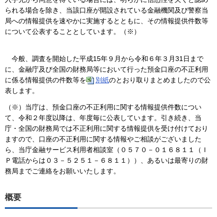
られる場合を除き、当該口座が開設されている金融機関及び警察当
局への情報提供を速やかに実施するとともに、その情報提供件数等
について公表することとしています。（※）
今般、調査を開始した平成15年９月から令和６年３月31日まで
に、金融庁及び全国の財務局等において行った預金口座の不正利用
に係る情報提供の件数等を
別紙
のとおり取りまとめましたので公
表します。
（※）当庁は、預金口座の不正利用に関する情報提供件数につい
て、令和２年度以降は、年度毎に公表しています。引き続き、当
庁・全国の財務局では不正利用に関する情報提供を受け付けており
ますので、口座の不正利用に関する情報やご相談がございました
ら、当庁金融サービス利用者相談室（０５７０－０１６８１１（Ｉ
Ｐ電話からは０３－５２５１－６８１１））、あるいは最寄りの財
務局までご連絡をお願いいたします。
概要