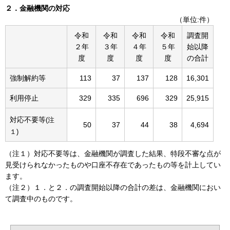
２．金融機関の対応
（単位:件）
令和
令和
令和
令和
調査開
２年
３年
４年
５年
始以降
度
度
度
度
の合計
強制解約等
113
37
137
128
16,301
利用停止
329
335
696
329
25,915
対応不要等
(注
50
37
44
38
4,694
１)
（注１）対応不要等は、金融機関が調査した結果、特段不審な点が
見受けられなかったものや口座不存在であったもの等を計上してい
ます。
（注２）１．と２．の調査開始以降の合計の差は、金融機関におい
て調査中のものです。