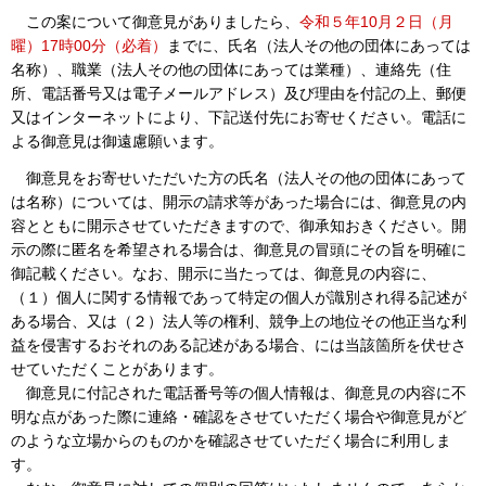
この案について御意見がありましたら、
令和５年10月２日（月
曜）17時00分（必着）
までに、氏名（法人その他の団体にあっては
名称）、職業（法人その他の団体にあっては業種）、連絡先（住
所、電話番号又は電子メールアドレス）及び理由を付記の上、郵便
又はインターネットにより、下記送付先にお寄せください。電話に
よる御意見は御遠慮願います。
御意見をお寄せいただいた方の氏名（法人その他の団体にあって
は名称）については、開示の請求等があった場合には、御意見の内
容とともに開示させていただきますので、御承知おきください。開
示の際に匿名を希望される場合は、御意見の冒頭にその旨を明確に
御記載ください。なお、開示に当たっては、御意見の内容に、
（１）個人に関する情報であって特定の個人が識別され得る記述が
ある場合、又は（２）法人等の権利、競争上の地位その他正当な利
益を侵害するおそれのある記述がある場合、には当該箇所を伏せさ
せていただくことがあります。
御意見に付記された電話番号等の個人情報は、御意見の内容に不
明な点があった際に連絡・確認をさせていただく場合や御意見がど
のような立場からのものかを確認させていただく場合に利用しま
す。