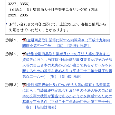
3227、3356）
（別紙２、３）監督局大手証券等モニタリング室（内線
2929、2835）
お問い合わせの内容に応じて、上記のほか、各担当部局から
対応させていただくことがあります。
（別紙１）
金融商品取引業等に関する内閣府令（平成十九年内
閣府令第五十二号）（案）【新旧対照表】
（別紙２）
特別金融商品取引業者及びその子法人等の保有する
資産等に照らし当該特別金融商品取引業者及びその子法
人等の自己資本の充実の状況が適当であるかどうかを判
断するための基準を定める件（平成二十二年金融庁告示
第百二十八号）（案）【新旧対照表】
（別紙３）
最終指定親会社及びその子法人等の保有する資産等
に照らし当該最終指定親会社及びその子法人等の自己資
本の充実の状況が適当であるかどうかを判断するための
基準を定める件（平成二十二年金融庁告示第百三十号）
（案）【新旧対照表】