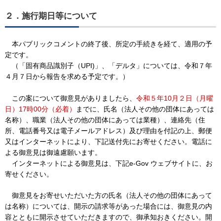
２．施行期日等について
本パブリックコメントの終了後、所定の手続きを経て、適用の予
定です。
（「固有商品識別子（UPI)」、「デルタ」については、令和７年
４月７日から報告を求める予定です。）
この案について御意見がありましたら、
令和５年10月２日（月曜
日）17時00分（必着）
までに、氏名（法人その他の団体にあっては
名称）、職業（法人その他の団体にあっては業種）、連絡先（住
所、電話番号又は電子メールアドレス）及び理由を付記の上、郵便
又はインターネットにより、下記送付先にお寄せください。電話に
よる御意見は御遠慮願います。
インターネットによる御意見は、下記e-Gov ウェブサイトに、お
寄せください。
御意見をお寄せいただいた方の氏名（法人その他の団体にあって
は名称）については、開示の請求等があった場合には、御意見の内
容とともに開示させていただきますので、御承知おきください。開