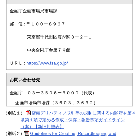
金融庁企画市場局市場課
郵 便 : 〒１００ー８９６７
東京都千代田区霞が関３ー２ー１
中央合同庁舎第７号館
ＵＲＬ :
https://www.fsa.go.jp/
お問い合わせ先
金融庁 ０３ー３５０６ー６０００（代表）
企画市場局市場課（３６０３，３６３２）
（別紙１）
店頭デリバティブ取引等の規制に関する内閣府令第４
条第１項で定める作成・保存・報告事項ガイドライン
（案）【新旧対照表】
（別紙２)
Guidelines for Creating, Recordkeeping and