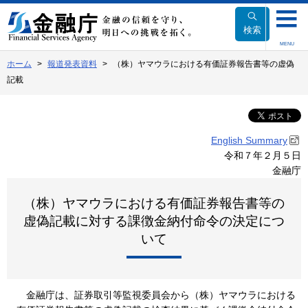
本
文
検索
へ
MENU
移
ホーム
報道発表資料
（株）ヤマウラにおける有価証券報告書等の虚偽
動
記載
English Summary
令和７年２月５日
金融庁
（株）ヤマウラにおける有価証券報告書等の
虚偽記載に対する課徴金納付命令の決定につ
いて
金融庁は、証券取引等監視委員会から（株）ヤマウラにおける