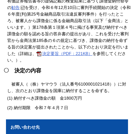
有価証券報告書等の虚偽記載の検査結果に基づく課徴金納付命令
の
勧告
を受け、令和６年12月10日に審判手続開始の決定（令和
６年度(判)第25号金融商品取引法違反審判事件）を行ったとこ
ろ、被審人から課徴金に係る金融商品取引法（以下「金商法」と
いいます。）第178条第１項第４号に掲げる事実及び納付すべき
課徴金の額を認める旨の答弁書の提出があり、これを受けた審判
官から金商法第185条の６の規定に基づき、課徴金の納付を命ず
る旨の決定案が提出されたことから、以下のとおり決定を行いま
した（詳細は、
決定要旨（PDF：221KB）
を参照してくださ
い。）。
決定の内容
被審人（（株）ヤマウラ（法人番号6100001021418））に対
し、次のとおり課徴金を国庫に納付することを命ずる。
(1) 納付すべき課徴金の額 金1800万円
(2) 納付期限 令和７年４月７日
お問い合わせ先