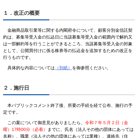
１．改正の概要
金融商品取引業等に関する内閣府令について、顧客分別金信託契
約は、募集等受入金の払込日に当該募集等受入金の範囲内で解約又
は一部解約等を行うことができるところ、当該募集等受入金の対象
として、公開買付けに係る株券等の払込金を追加するための改正を
行うものです。
具体的な内容については
（別紙）
を御参照ください。
２．施行日
本パブリックコメント終了後、所要の手続を経て公布、施行の予
定です。
この案について御意見がありましたら、
令和７年５月２日（金
曜）17時00分（必着）
までに、氏名（法人その他の団体にあっては
名称）、職業（法人その他の団体にあっては業種）、連絡先（住