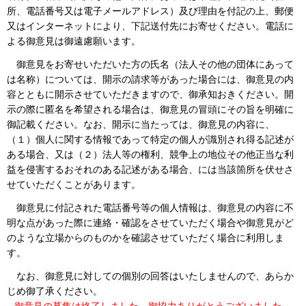
所、電話番号又は電子メールアドレス）及び理由を付記の上、郵便
又はインターネットにより、下記送付先にお寄せください。電話に
よる御意見は御遠慮願います。
御意見をお寄せいただいた方の氏名（法人その他の団体にあって
は名称）については、開示の請求等があった場合には、御意見の内
容とともに開示させていただきますので、御承知おきください。開
示の際に匿名を希望される場合は、御意見の冒頭にその旨を明確に
御記載ください。なお、開示に当たっては、御意見の内容に、
（１）個人に関する情報であって特定の個人が識別され得る記述が
ある場合、又は（２）法人等の権利、競争上の地位その他正当な利
益を侵害するおそれのある記述がある場合、には当該箇所を伏せさ
せていただくことがあります。
御意見に付記された電話番号等の個人情報は、御意見の内容に不
明な点があった際に連絡・確認をさせていただく場合や御意見がど
のような立場からのものかを確認させていただく場合に利用しま
す。
なお、御意見に対しての個別の回答はいたしませんので、あらか
じめ御了承ください。
御意見の募集は終了しました。御協力ありがとうございました。