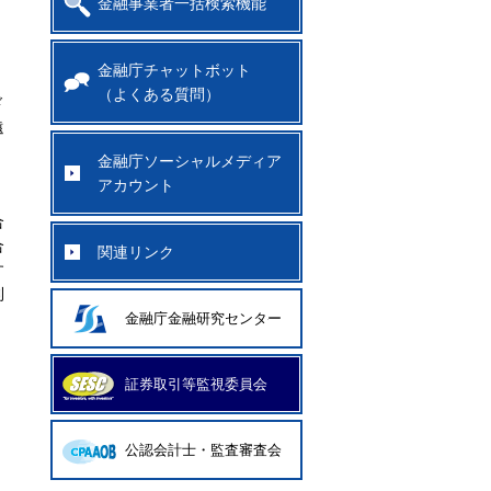
金融事業者一括検索機能
金融庁チャットボット
（よくある質問）
ド
遠
金融庁ソーシャルメディア
アカウント
合
合
関連リンク
す
利
金融庁金融研究センター
く
証券取引等監視委員会
公認会計士・監査審査会