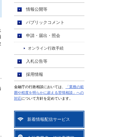
情報公開等
パブリックコメント
及
申請・届出・照会
適
改
オンライン行政手続
入札公告等
採用情報
金融庁の行政相談においては、
「業務の範
格
囲や程度を明らかに超える苦情相談」への
対応
について方針を定めています。
新着情報配信サービス