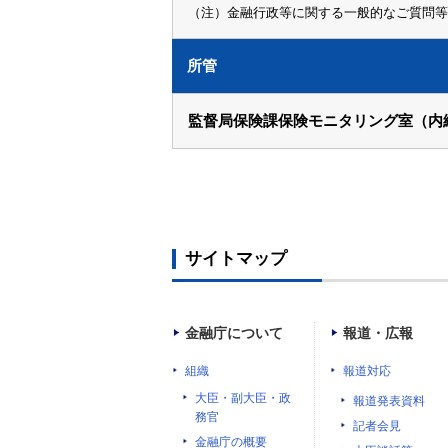
（注）金融行政等に関する一般的なご質問等
所管
監督局保険課保険モニタリング室（内線
サイトマップ
金融庁について
報道・広報
組織
報道対応
大臣・副大臣・政
報道発表資料
務官
記者会見
金融庁の概要