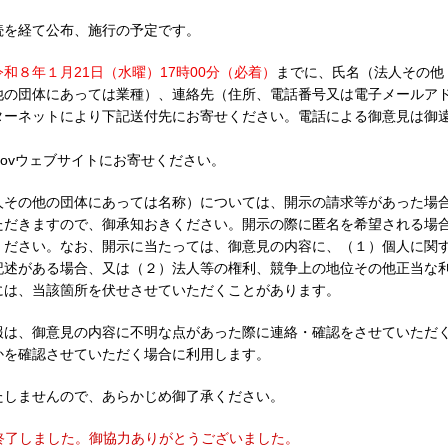
続を経て公布、施行の予定です。
令和８年１月21日（水曜）17時00分（必着）
までに、氏名（法人その他
他の団体にあっては業種）、連絡先（住所、電話番号又は電子メールア
ターネットにより下記送付先にお寄せください。電話による御意見は御
Govウェブサイトにお寄せください。
人その他の団体にあっては名称）については、開示の請求等があった場
ただきますので、御承知おきください。開示の際に匿名を希望される場
ください。なお、開示に当たっては、御意見の内容に、（１）個人に関
記述がある場合、又は（２）法人等の権利、競争上の地位その他正当な
には、当該箇所を伏せさせていただくことがあります。
報は、御意見の内容に不明な点があった際に連絡・確認をさせていただ
かを確認させていただく場合に利用します。
たしませんので、あらかじめ御了承ください。
終了しました。御協力ありがとうございました。