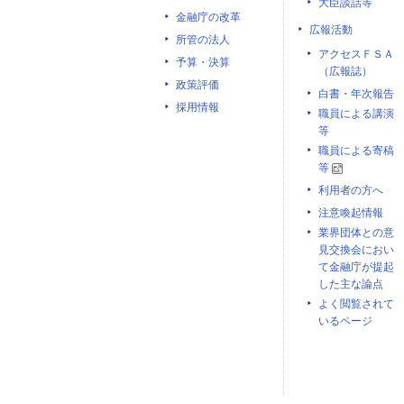
大臣談話等
金融庁の改革
広報活動
所管の法人
アクセスＦＳＡ
予算・決算
（広報誌）
政策評価
白書・年次報告
採用情報
職員による講演
等
職員による寄稿
等
利用者の方へ
注意喚起情報
業界団体との意
見交換会におい
て金融庁が提起
した主な論点
よく閲覧されて
いるページ