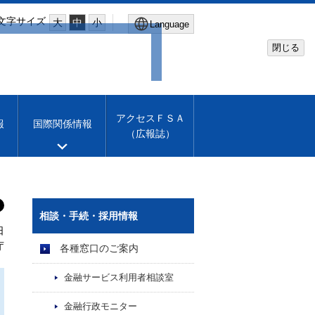
文字サイズ
大
中
小
Language
閉じる
Global Site
Financial Services Agency
アクセスＦＳＡ
報
国際関係情報
（広報誌）
Machine translation
English
相談・手続・採用情報
日
庁
各種窓口のご案内
金融サービス利用者相談室
金融行政モニター