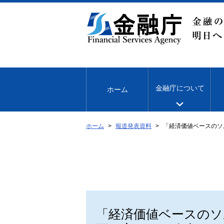
本
文
へ
移
動
金融庁について
ホーム
ホーム
報道発表資料
「経済価値ベースのソ
「経済価値ベースのソ