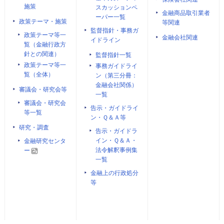
施策
スカッションペ
金融商品取引業者
ーパー一覧
政策テーマ・施策
等関連
監督指針・事務ガ
政策テーマ等一
金融会社関連
イドライン
覧（金融行政方
針との関連）
監督指針一覧
政策テーマ等一
事務ガイドライ
覧（全体）
ン（第三分冊：
金融会社関係）
審議会・研究会等
一覧
審議会・研究会
告示・ガイドライ
等一覧
ン・Ｑ＆Ａ等
研究・調査
告示・ガイドラ
イン・Ｑ＆Ａ・
金融研究センタ
法令解釈事例集
ー
一覧
金融上の行政処分
等