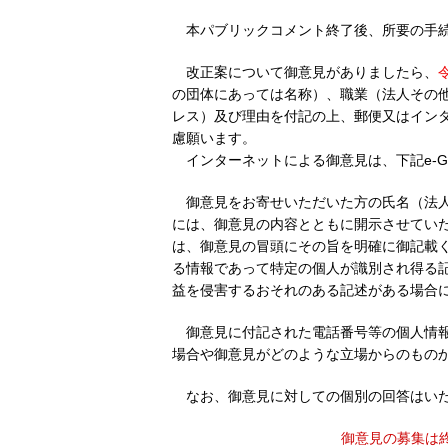
本パブリックコメント終了後、所要の手
改正案について御意見がありましたら、
の団体にあっては名称）、職業（法人その
レス）及び理由を付記の上、郵便又はイン
慮願います。
インターネットによる御意見は、下記e-
御意見をお寄せいただいた方の氏名（法
には、御意見の内容とともに開示させてい
は、御意見の冒頭にその旨を明確に御記載
る情報であって特定の個人が識別され得る
益を侵害するおそれのある記述がある場合
御意見に付記された電話番号等の個人情
場合や御意見がどのような立場からのもの
なお、御意見に対しての個別の回答はい
御意見の募集は