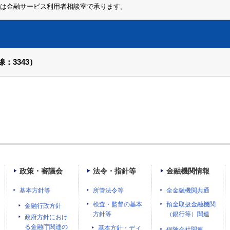
は金融サービス利用者相談室で承ります。
：3343）
政策・審議会
法令・指針等
金融機関情報
基本方針等
所管法令等
全金融機関共通
検査・監督の基本
預金取扱金融機関
金融行政方針
方針等
（銀行等）関連
政府方針におけ
る金融庁関連の
基本方針・ディ
保険会社関連