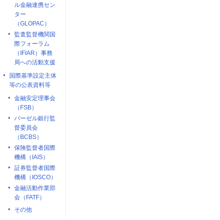
ル金融連携セン
ター
（GLOPAC）
監査監督機関国
際フォーラム
（IFIAR）事務
局への活動支援
国際基準設定主体
等の公表資料等
金融安定理事会
（FSB）
バーゼル銀行監
督委員会
（BCBS）
保険監督者国際
機構（IAIS）
証券監督者国際
機構（IOSCO）
金融活動作業部
会（FATF）
その他