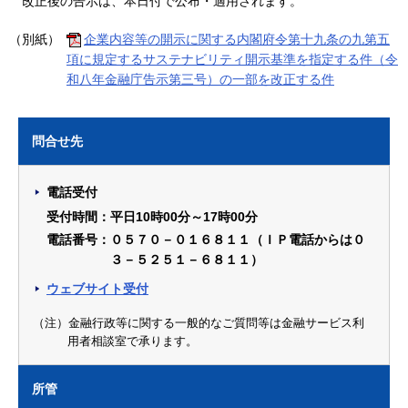
改正後の告示は、本日付で公布・適用されます。
（別紙）
企業内容等の開示に関する内閣府令第十九条の九第五
項に規定するサステナビリティ開示基準を指定する件（令
和八年金融庁告示第三号）の一部を改正する件
問合せ先
電話受付
受付時間：平日10時00分～17時00分
電話番号：０５７０－０１６８１１（ＩＰ電話からは０
３－５２５１－６８１１）
ウェブサイト受付
（注）金融行政等に関する一般的なご質問等は金融サービス利
用者相談室で承ります。
所管