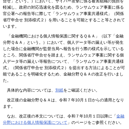
合せ」という。）において、サイバー攻撃に係る被害組織の負担を
軽減し、政府の対応迅速化を図るため、ランサムウェア事案に係る
官公署への報告等に際して「ランサムウェア事案共通様式」（関係
省庁申合せ 別添様式２）を用いることを可能とすること等とされて
います。
「金融機関における個人情報保護に関するＱ＆Ａ」（以下「金融
分野Ｑ＆Ａ」という。）において、個人データ等の漏えい等が発生
した場合に金融機関が監督当局へ報告を行う際の様式を示している
ところ、関係省庁申合せを踏まえ、ランサムウェア事案に関する個
人データ等の漏えい等報告について、「ランサムウェア事案共通様
式」（関係省庁申合せ 別添様式２）を提出する方法によることが可
能であることを明確化するため、金融分野Ｑ＆Ａの改正を行いまし
た。
具体的な内容については、
別紙
をご確認ください。
改正後の金融分野Ｑ＆Ａは、令和７年10月１日からの適用となり
ます。
なお、改正後の本文については、令和７年10月１日以降に「
金融
分野における個人情報保護について
」のページをご参照ください。