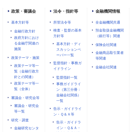
政策・審議会
法令・指針等
金融機関情報
基本方針等
所管法令等
全金融機関共通
検査・監督の基本
預金取扱金融機関
金融行政方針
方針等
（銀行等）関連
政府方針におけ
る金融庁関連の
基本方針・ディ
保険会社関連
施策
スカッションペ
金融商品取引業者
ーパー一覧
政策テーマ・施策
等関連
監督指針・事務ガ
政策テーマ等一
金融会社関連
イドライン
覧（金融行政方
針との関連）
監督指針一覧
政策テーマ等一
事務ガイドライ
覧（全体）
ン（第三分冊：
金融会社関係）
審議会・研究会等
一覧
審議会・研究会
告示・ガイドライ
等一覧
ン・Ｑ＆Ａ等
研究・調査
告示・ガイドラ
イン・Ｑ＆Ａ・
金融研究センタ