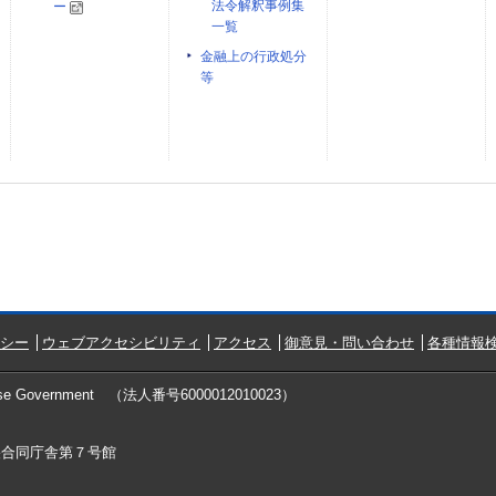
法令解釈事例集
ー
一覧
金融上の行政処分
等
シー
ウェブアクセシビリティ
アクセス
御意見・問い合わせ
各種情報検
ese Government
（法人番号6000012010023）
中央合同庁舎第７号館