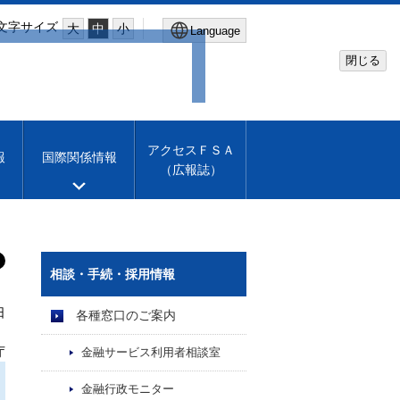
文字サイズ
大
中
小
Language
閉じる
Global Site
Financial Services Agency
アクセスＦＳＡ
報
国際関係情報
（広報誌）
Machine translation
English
相談・手続・採用情報
日
各種窓口のご案内
）
庁
金融サービス利用者相談室
金融行政モニター