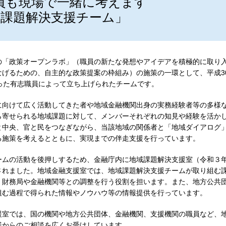
員も現場で一緒に考えます
域課題解決支援チーム」
の「政策オープンラボ」（職員の新たな発想やアイデアを積極的に取り
げるための、自主的な政策提案の枠組み）の施策の一環として、平成3
った有志職員によって立ち上げられたチームです。
に向けて広く活動してきた者や地域金融機関出身の実務経験者等の多様
ら寄せられる地域課題に対して、メンバーそれぞれの知見や経験を活か
と中央、官と民をつなぎながら、当該地域の関係者と「地域ダイアログ
る施策を考えるとともに、実現までの伴走支援を行っています。
ームの活動を後押しするため、金融庁内に地域課題解決支援室（令和３
されました。地域金融支援室では、地域課題解決支援チームが取り組む
、財務局や金融機関等との調整を行う役割を担います。また、地方公共
組む過程で得られた情報やノウハウ等の情報提供を行っています。
援室では、国の機関や地方公共団体、金融機関、支援機関の職員など、
様からのご相談を広くお受けしています。