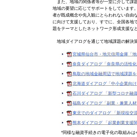
また、地域の関係者等が一堂に介して課
地域の要望に応じてサポートをしています
者が既成概念や先入観にとらわれない自由
に向けて支援しており、すでに、全国各地
題をテーマとしたネットワーク形成支援な
地域ダイアログを通じて地域課題の解決
宮城県仙台市・地元信用金庫「地
奈良ダイアログ「奈良県の活性化
鳥取の地域金融周辺で地域課題を
北海道ダイアログ「中小企業向け
石川ダイアログ 「新型コロナ融
福島ダイアログ「副業・兼業人材
東北でのダイアログ 「新現役交流
熊本ダイアログ 「起業創業支援
*同様な融資手続きの電子化の取組みは