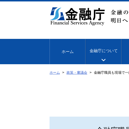
本
文
へ
移
動
金融庁について
ホーム
ホーム
政策・審議会
金融庁職員も現場で一