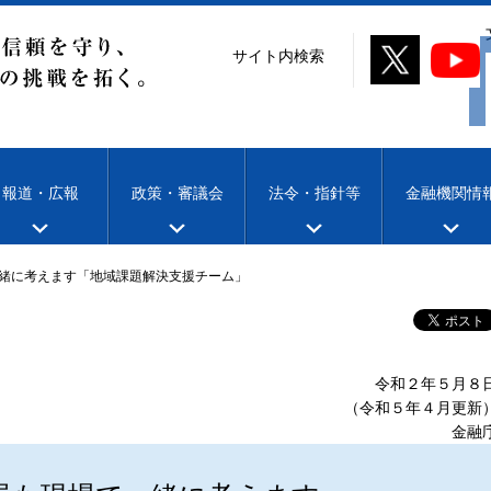
サイト内検索
報道・広報
政策・審議会
法令・指針等
金融機関情
緒に考えます「地域課題解決支援チーム」
令和２年５月８
（令和５年４月更新
金融