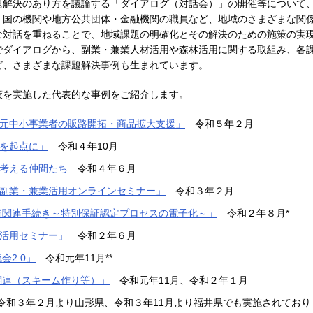
題解決のあり方を議論する「ダイアログ（対話会）」の開催等について
。国の機関や地方公共団体・金融機関の職員など、地域のさまざまな関
な対話を重ねることで、地域課題の明確化とその解決のための施策の実
でダイアログから、副業・兼業人材活用や森林活用に関する取組み、各
ど、さまざまな課題解決事例も生まれています。
策を実施した代表的な事例をご紹介します。
元中小事業者の販路開拓・商品拡大支援」
令和５年２月
を起点に」
令和４年10月
考える仲間たち
令和４年６月
副業・兼業活用オンラインセミナー」
令和３年２月
資関連手続き～特別保証認定プロセスの電子化～」
令和２年８月*
活用セミナー」
令和２年６月
会2.0」
令和元年11月**
関連（スキーム作り等）」
令和元年11月、令和２年１月
令和３年２月より山形県、令和３年11月より福井県でも実施されており