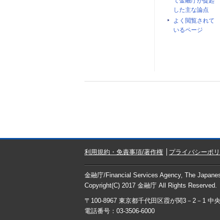
て金融庁が提起
した主な論点
よく閲覧されて
いるページ
利用規約・免責事項/著作権
プライバシーポリ
金融庁/
Financial Services Agency, The Japan
Copyright(C) 2017
金融庁
All Rights Reserved.
〒100-8967 東京都千代田区霞が関3－2－1 
電話番号：03-3506-6000