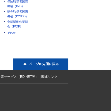
保険監督者国際
機構（IAIS）
証券監督者国際
機構（IOSCO）
金融活動作業部
会（FATF）
その他
ページの先頭に戻る
索サービス（EDINET等）
関連リンク