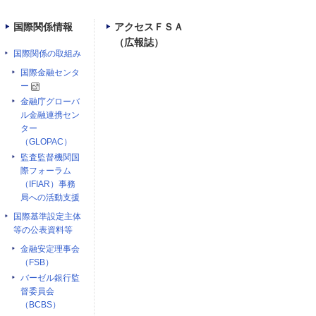
国際関係情報
アクセスＦＳＡ
（広報誌）
国際関係の取組み
国際金融センタ
ー
金融庁グローバ
ル金融連携セン
ター
（GLOPAC）
監査監督機関国
際フォーラム
（IFIAR）事務
局への活動支援
国際基準設定主体
等の公表資料等
金融安定理事会
（FSB）
バーゼル銀行監
督委員会
（BCBS）