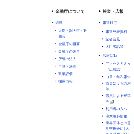
金融庁について
報道・広報
組織
報道対応
大臣・副大臣・政
報道発表資料
務官
記者会見
金融庁の概要
大臣談話等
金融庁の改革
広報活動
所管の法人
アクセスＦＳＡ
予算・決算
（広報誌）
政策評価
白書・年次報告
採用情報
職員による講演
等
職員による寄稿
等
利用者の方へ
注意喚起情報
業界団体との意
見交換会におい