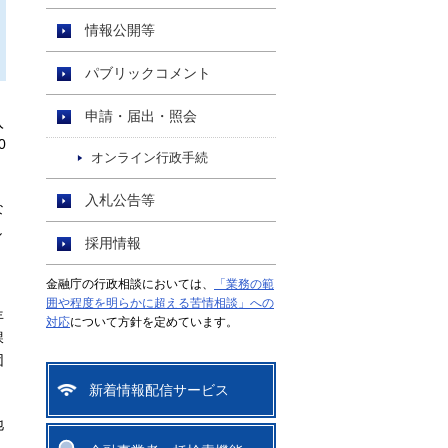
情報公開等
パブリックコメント
申請・届出・照会
入
0
オンライン行政手続
入札公告等
な
し
採用情報
」
金融庁の行政相談においては、
「業務の範
囲や程度を明らかに超える苦情相談」への
年
対応
について方針を定めています。
課
団
新着情報配信サービス
地