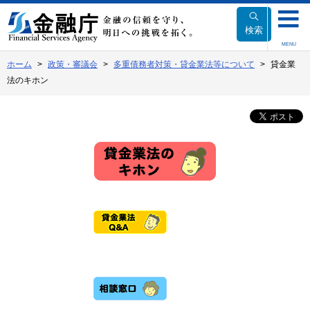
本
文
検索
へ
MENU
移
ホーム
政策・審議会
多重債務者対策・貸金業法等について
貸金業
動
法のキホン