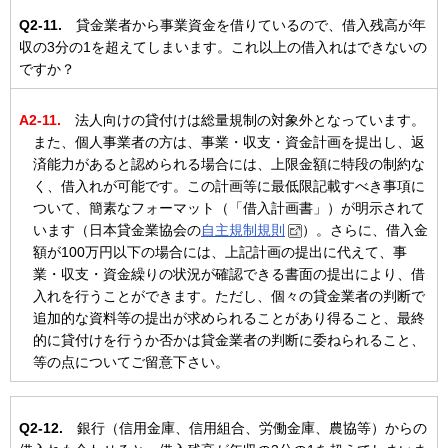
Q2-11.
貸金業者から事業資金を借りているので、借入残高が年
収の3分の1を超えてしまいます。これ以上の借入れはできないの
ですか？
A2-11.
法人向けの貸付けは総量規制の対象外となっています。
また、個人事業者の方は、事業・収支・資金計画を提出し、返
済能力があると認められる場合には、上限金額に特段の制約な
く、借入れが可能です。この計画等に最低限記載すべき事項に
ついて、簡素なフォーマット（「借入計画書」）が明示されて
います（日本貸金業協会の
自主規制規則
）。さらに、借入金
額が100万円以下の場合には、上記計画の提出に代えて、事
業・収支・資金繰りの状況が確認できる書面の提出により、借
入れを行うことができます。ただし、個々の貸金業者の判断で
追加的な資料等の提出が求められることがあり得ること、最終
的に貸付けを行うか否かは貸金業者の判断に委ねられること、
等の点についてご留意下さい。
Q2-12.
銀行（信用金庫、信用組合、労働金庫、農協等）からの