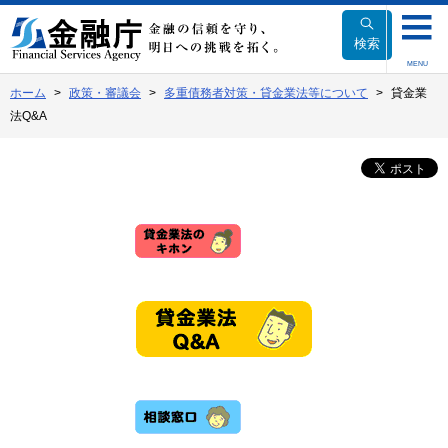
本
文
検索
へ
MENU
移
ホーム
政策・審議会
多重債務者対策・貸金業法等について
貸金業
動
法Q&A