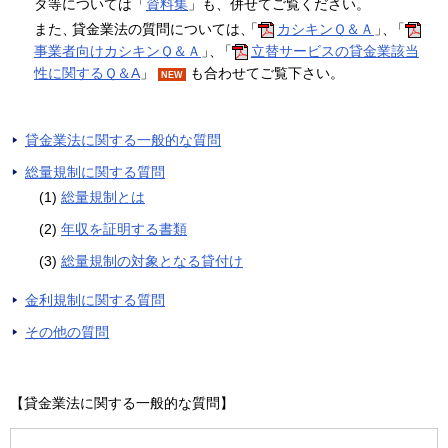
タ等については「
資料集
」も、併せてご覧ください。
また
、
貸金業法の質問については
、
「
カシキンＱ＆Ａ
」、
「
事業者向けカシキンＱ＆Ａ
」、
「
立替サービスの貸金業該当
性に関するＱ＆A
」
も合わせてご覧下さい。
NEW
貸金業法に関する一般的な質問
総量規制に関する質問
(1)
総量規制とは
(2)
年収を証明する書類
(3)
総量規制の対象となる貸付け
金利規制に関する質問
その他の質問
【貸金業法に関する一般的な質問】