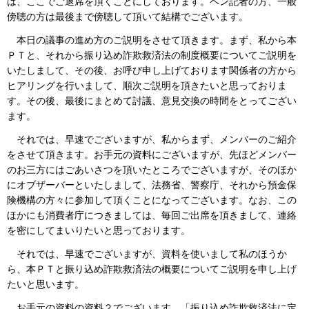
は、ここでご退席を頂くことにしております。ペン記者の方、一般
傍聴の方は最後まで傍聴して頂いて結構でございます。
本日の議事の進め方のご説明をさせて頂きます。まず、私から本
ＰＴと、それから振り込め詐欺救済法の制度概要についてご説明を
いたしまして、その後、お呼び申し上げております関係者の方から
ヒアリングを行いまして、順次ご説明を頂きたいと思っておりま
す。その後、最後にまとめて討議、意見交換の時間をとってござい
ます。
それでは、早速でございますが、私からまず、メンバーのご紹介
をさせて頂きます。お手元の資料にございますが、先ほどメンバー
のお三方にはごあいさつを頂いたところでございますが、そのほか
にオブザーバーといたしまして、法務省、警察庁、それから預金保
険機構の方々に参加して頂くことになってございます。なお、この
ほかにも消費者庁につきましては、毎回ご出席を頂きまして、連絡
を密にしてまいりたいと思っております。
それでは、早速でございますが、資料を使いまして私のほうか
ら、本ＰＴと振り込め詐欺救済法の概要についてご説明を申し上げ
たいと思います。
お手元の資料の資料２でございます。「振り込め詐欺救済法に定