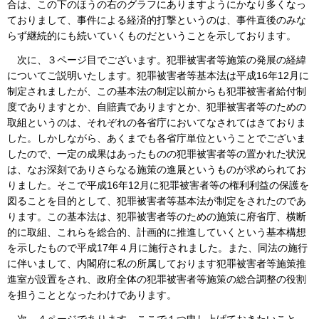
合は、この下のほうの右のグラフにありますようにかなり多くなっ
ておりまして、事件による経済的打撃というのは、事件直後のみな
らず継続的にも続いていくものだということを示しております。
次に、３ページ目でございます。犯罪被害者等施策の発展の経緯
についてご説明いたします。犯罪被害者等基本法は平成16年12月に
制定されましたが、この基本法の制定以前からも犯罪被害者給付制
度でありますとか、自賠責でありますとか、犯罪被害者等のための
取組というのは、それぞれの各省庁においてなされてはきておりま
した。しかしながら、あくまでも各省庁単位ということでございま
したので、一定の成果はあったものの犯罪被害者等の置かれた状況
は、なお深刻でありさらなる施策の進展というものが求められてお
りました。そこで平成16年12月に犯罪被害者等の権利利益の保護を
図ることを目的として、犯罪被害者等基本法が制定をされたのであ
ります。この基本法は、犯罪被害者等のための施策に府省庁、横断
的に取組、これらを総合的、計画的に推進していくという基本構想
を示したもので平成17年４月に施行されました。また、同法の施行
に伴いまして、内閣府に私の所属しております犯罪被害者等施策推
進室が設置をされ、政府全体の犯罪被害者等施策の総合調整の役割
を担うこととなったわけであります。
次、４ページであります。ここで１つ申し上げておきたいこと