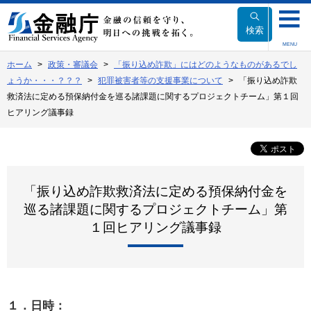
本
文
検索
へ
MENU
移
ホーム
政策・審議会
「振り込め詐欺」にはどのようなものがあるでし
動
ょうか・・・？？？
犯罪被害者等の支援事業について
「振り込め詐欺
救済法に定める預保納付金を巡る諸課題に関するプロジェクトチーム」第１回
ヒアリング議事録
「振り込め詐欺救済法に定める預保納付金を
巡る諸課題に関するプロジェクトチーム」第
１回ヒアリング議事録
１．日時：