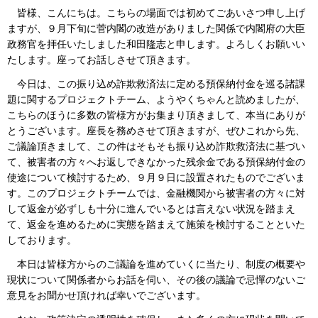
皆様、こんにちは。こちらの場面では初めてごあいさつ申し上げ
ますが、９月下旬に菅内閣の改造がありました関係で内閣府の大臣
政務官を拝任いたしました和田隆志と申します。よろしくお願いい
たします。座ってお話しさせて頂きます。
今日は、この振り込め詐欺救済法に定める預保納付金を巡る諸課
題に関するプロジェクトチーム、ようやくちゃんと読めましたが、
こちらのほうに多数の皆様方がお集まり頂きまして、本当にありが
とうございます。座長を務めさせて頂きますが、ぜひこれから先、
ご議論頂きまして、この件はそもそも振り込め詐欺救済法に基づい
て、被害者の方々へお返しできなかった残余金である預保納付金の
使途について検討するため、９月９日に設置されたものでございま
す。このプロジェクトチームでは、金融機関から被害者の方々に対
して返金が必ずしも十分に進んでいるとは言えない状況を踏まえ
て、返金を進めるために実態を踏まえて施策を検討することといた
しております。
本日は皆様方からのご議論を進めていくに当たり、制度の概要や
現状について関係者からお話を伺い、その後の議論で忌憚のないご
意見をお聞かせ頂ければ幸いでございます。