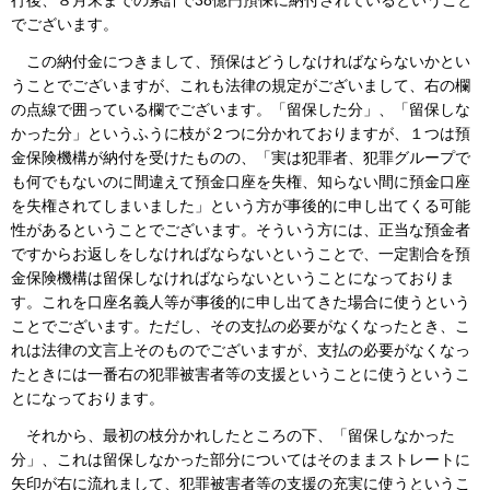
でございます。
この納付金につきまして、預保はどうしなければならないかとい
うことでございますが、これも法律の規定がございまして、右の欄
の点線で囲っている欄でございます。「留保した分」、「留保しな
かった分」というふうに枝が２つに分かれておりますが、１つは預
金保険機構が納付を受けたものの、「実は犯罪者、犯罪グループで
も何でもないのに間違えて預金口座を失権、知らない間に預金口座
を失権されてしまいました」という方が事後的に申し出てくる可能
性があるということでございます。そういう方には、正当な預金者
ですからお返しをしなければならないということで、一定割合を預
金保険機構は留保しなければならないということになっておりま
す。これを口座名義人等が事後的に申し出てきた場合に使うという
ことでございます。ただし、その支払の必要がなくなったとき、こ
れは法律の文言上そのものでございますが、支払の必要がなくなっ
たときには一番右の犯罪被害者等の支援ということに使うというこ
とになっております。
それから、最初の枝分かれしたところの下、「留保しなかった
分」、これは留保しなかった部分についてはそのままストレートに
矢印が右に流れまして、犯罪被害者等の支援の充実に使うというこ