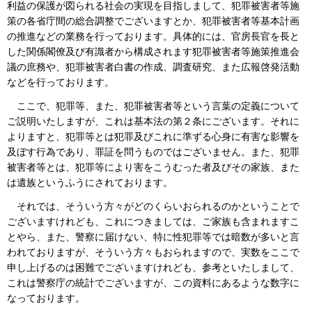
利益の保護が図られる社会の実現を目指しまして、犯罪被害者等施
策の各省庁間の総合調整でございますとか、犯罪被害者等基本計画
の推進などの業務を行っております。具体的には、官房長官を長と
した関係閣僚及び有識者から構成されます犯罪被害者等施策推進会
議の庶務や、犯罪被害者白書の作成、調査研究、また広報啓発活動
などを行っております。
ここで、犯罪等、また、犯罪被害者等という言葉の定義について
ご説明いたしますが、これは基本法の第２条にございます。それに
よりますと、犯罪等とは犯罪及びこれに準ずる心身に有害な影響を
及ぼす行為であり、罪証を問うものではございません。また、犯罪
被害者等とは、犯罪等により害をこうむった者及びその家族、また
は遺族というふうにされております。
それでは、そういう方々がどのくらいおられるのかということで
ございますけれども、これにつきましては、ご家族も含まれますこ
とやら、また、警察に届けない、特に性犯罪等では暗数が多いと言
われておりますが、そういう方々もおられますので、実数をここで
申し上げるのは困難でございますけれども、参考といたしまして、
これは警察庁の統計でございますが、この資料にあるような数字に
なっております。