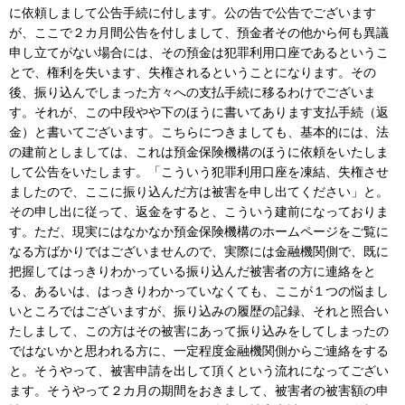
に依頼しまして公告手続に付します。公の告で公告でございます
が、ここで２カ月間公告を付しまして、預金者その他から何も異議
申し立てがない場合には、その預金は犯罪利用口座であるというこ
とで、権利を失います、失権されるということになります。その
後、振り込んでしまった方々への支払手続に移るわけでございま
す。それが、この中段やや下のほうに書いてあります支払手続（返
金）と書いてございます。こちらにつきましても、基本的には、法
の建前としましては、これは預金保険機構のほうに依頼をいたしま
して公告をいたします。「こういう犯罪利用口座を凍結、失権させ
ましたので、ここに振り込んだ方は被害を申し出てください」と。
その申し出に従って、返金をすると、こういう建前になっておりま
す。ただ、現実にはなかなか預金保険機構のホームページをご覧に
なる方ばかりではございませんので、実際には金融機関側で、既に
把握してはっきりわかっている振り込んだ被害者の方に連絡をと
る、あるいは、はっきりわかっていなくても、ここが１つの悩まし
いところではございますが、振り込みの履歴の記録、それと照合い
たしまして、この方はその被害にあって振り込みをしてしまったの
ではないかと思われる方に、一定程度金融機関側からご連絡をする
と。そうやって、被害申請を出して頂くという流れになってござい
ます。そうやって２カ月の期間をおきまして、被害者の被害額の申