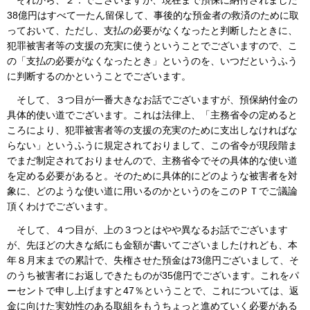
38億円はすべて一たん留保して、事後的な預金者の救済のために取
っておいて、ただし、支払の必要がなくなったと判断したときに、
犯罪被害者等の支援の充実に使うということでございますので、こ
の「支払の必要がなくなったとき」というのを、いつだというふう
に判断するのかということでございます。
そして、３つ目が一番大きなお話でございますが、預保納付金の
具体的使い道でございます。これは法律上、「主務省令の定めると
ころにより、犯罪被害者等の支援の充実のために支出しなければな
らない」というふうに規定されておりまして、この省令が現段階ま
でまだ制定されておりませんので、主務省令でその具体的な使い道
を定める必要があると。そのために具体的にどのような被害者を対
象に、どのような使い道に用いるのかというのをこのＰＴでご議論
頂くわけでございます。
そして、４つ目が、上の３つとはやや異なるお話でございます
が、先ほどの大きな紙にも金額が書いてございましたけれども、本
年８月末までの累計で、失権させた預金は73億円ございまして、そ
のうち被害者にお返しできたものが35億円でございます。これをパ
ーセントで申し上げますと47％ということで、これについては、返
金に向けた実効性のある取組をもうちょっと進めていく必要がある